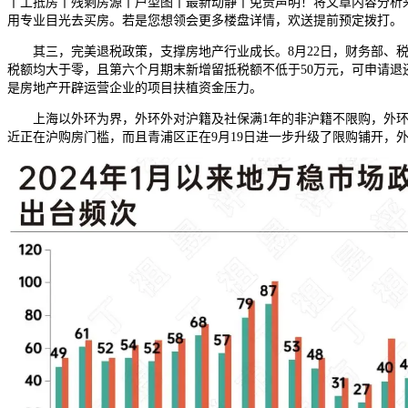
丨工抵房丨残剩房源丨户型图丨最新动静丨免责声明！将文章内容分析
用专业目光去买房。若是您想领会更多楼盘详情，欢送提前预定拨打。
其三，完美退税政策，支撑房地产行业成长。8月22日，财务部、税务
税额均大于零，且第六个月期末新增留抵税额不低于50万元，可申请退
是房地产开辟运营企业的项目扶植资金压力。
上海以外环为界，外环外对沪籍及社保满1年的非沪籍不限购，外环内
近正在沪购房门槛，而且青浦区正在9月19日进一步升级了限购铺开，