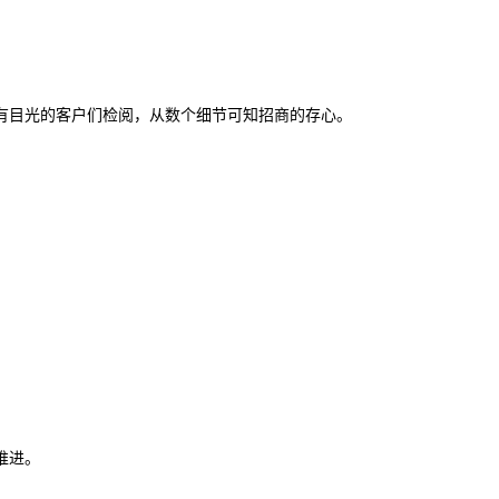
有目光的客户们检阅，从数个细节可知招商的存心。
推进。