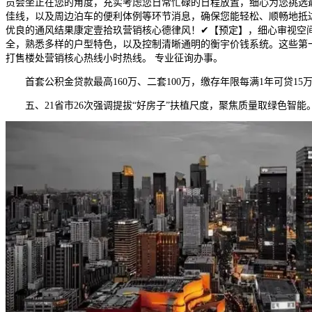
员会坐正在您的角度，充实考虑您日常忙碌的日程放置，细心为您挑选
佳线，以及周边泊车的便利体例等环节消息，确保您能轻松、顺畅地抵
优良的通风结果康定壹拾玖营销核心德律风！✔【预定】，细心审视空
全，熟悉多样的户型特色，以及控制清晰通明的衡宇价钱系统。这些第
打售楼处营销核心热线小时热线。 专业征询办事。
首套公积金贷款最高160万、二套100万，缴存年限每满1年可贷15
五、21省市26次强调提拔“好房子”扶植尺度，聚焦质量取绿色智能