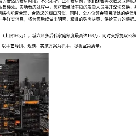
最为合适的看房时段。不只如斯，正在看房前，他们还会再次取您取得联
达售楼处。实地看房过程中，您将取经验丰硕的发卖人员展开深切交换，
间结构能否合理、合适您的糊口习惯。同时，全方位领会项目所处的绝佳
一手详实消息，将为您后续做出明智、精准的购房决策，供给无力的根据
万（上限160万），城六区多后代家庭额度最高达168万，同时支撑提取
。以手艺导则、规划、实施方案为抓手，提拔室第质量。