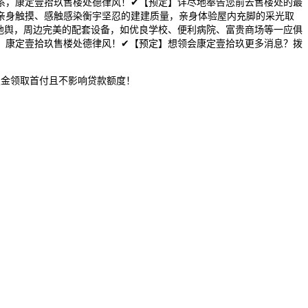
系，康定壹拾玖售楼处德律风！✔【预定】详尽地奉告您前去售楼处的最
亲身触摸、感触感染衡宇坚忍的建建质量，亲身体验屋内充脚的采光取
地舆，周边完美的配套设备，如优良学校、便利病院、富贵商场等一应俱
。康定壹拾玖售楼处德律风！✔【预定】想领会康定壹拾玖更多消息？拨
公积金领取首付且不影响贷款额度！