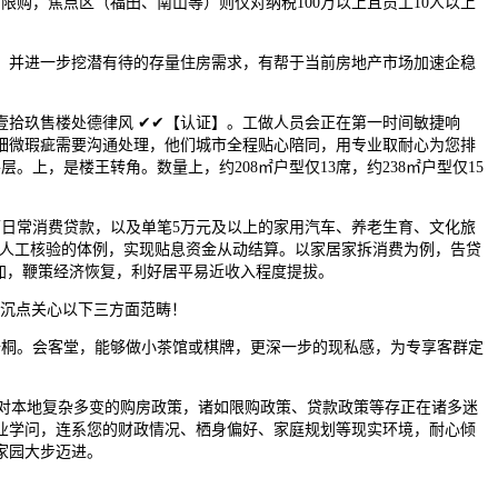
购，焦点区（福田、南山等）则仅对纳税100万以上且员工10人以上
并进一步挖潜有待的存量住房需求，有帮于当前房地产市场加速企稳
拾玖售楼处德律风 ✔✔【认证】。工做人员会正在第一时间敏捷响
细微瑕疵需要沟通处理，他们城市全程贴心陪同，用专业取耐心为您排
上，是楼王转角。数量上，约208㎡户型仅13席，约238㎡户型仅15
日常消费贷款，以及单笔5万元及以上的家用汽车、养老生育、文化旅
下人工核验的体例，实现贴息资金从动结算。以家居家拆消费为例，告贷
加，鞭策经济恢复，利好居平易近收入程度提拔。
沉点关心以下三方面范畴！
梧桐。会客堂，能够做小茶馆或棋牌，更深一步的现私感，为专享客群定
对本地复杂多变的购房政策，诸如限购政策、贷款政策等存正在诸多迷
业学问，连系您的财政情况、栖身偏好、家庭规划等现实环境，耐心倾
家园大步迈进。