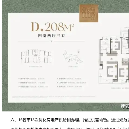
六、16省市18次优化房地产供给侧办理，推进供需均衡。通过规范