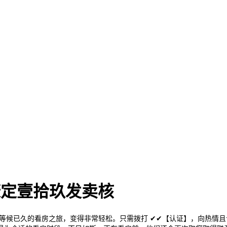
-康定壹拾玖发卖核
候已久的看房之旅，变得非常轻松。只需拨打 ✔✔【认证】，向热情且