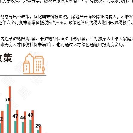
来历于收集、只做分享，版权归原做者所有！！若有侵权，请联系我们，
总局出台政策，优化期末留抵退税。房地产开辟经停业纳税人，若取201
还第六个月期末新增留抵税额的60%。政策还答应纳税人缴回已退税款
连结沪籍限购2套、非沪籍社保满3年限购1套，且将独身人士纳入家庭
外来无房人才即便社保未满1年，也可通过人才绿色通道申报购房资历。