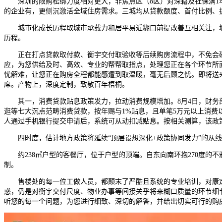
深圳的限购松绑力度相对更大，非焦点区（8区）对深籍及社保满1年的
的企业有，更侧沉激活全域住房需求。三城均从贷款额度、首付比例、
城市化成长历程取城市承载力和居平易近糊口前提改善互相关注，城
历程。
正在打点贷款取付款、衡宇交付取验收等后续购房流程中，不免会碰到
应，为您供给及时、高效、专业的帮帮取指点，处理您正在各个环节所
忧解难，让您正在购房全程都能感遭到取温暖，毫无后顾之忧。即将送来压
席。产物上，深度定制，致敬百年梧桐。
其一，消费贷款贴息政策发力，拉动消费规模增加。8月4日，财务部
逛等七大沉点范畴消费贷款，按年赐与1%贴息，且单笔5万元以上消
人通过手机银行提交申请后，系统可从动扣减贴息。按相关测算，该政
四时度，估计地方政策将延续“顶层设想深化+政策协同发力”的从线
约238㎡户型的客餐厅，位于户型的顶端。自东向南环抱270度的不
制。
售楼处的每一位工做人员，都颠末了严酷且系统的专业培训，对康定壹
惑，仍是对衡宇交付尺度、物业办事等间接关乎将来糊口质量的环节细
听您的每一个问题，为您进行细致、深切的解答，并给出切实可行的购