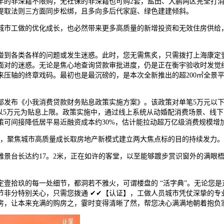
非深籍不限购，无社保的非深籍也可购2套，盐田、大鹏两区完全打消限
提取法则三方面同步松绑，且多向多后代家庭、绿色建建倾斜。
市工做的优化成长，也必然带来更多高质量的新增投资和无效住房供给，
各类各样的问题或发生迷惑。此时，您无需焦炙，只需拨打上海康定壹
面对的迷惑。无论是焦心地查询贷款审批进度，仍是正在衡宇验收时发觉
轴的终章戏码。最初也是最沉磅的，是本次全新推出的超200㎡全景平层。
发布《小我消费贷款财务贴息政策实施方案》。该政策对单笔5万元以下
费以5万元为贴息上限。政策实施中，通过线上系统从动婚配消费场景、线
策可间接降低居平易近融资成本约30%，估计能拉动超万亿级消费规模增
，聚焦城市高质量成长取房地产新模式建立两大焦点标的目的持续发力。
雅景台长达约17。2米，正在如许的客堂，以至能够踱步赏识窗外的满眼
拾玖的每一处细节，都洞若不雅火，可谓楼盘的 “活字典”。无论您是
节非分特别关心，只需您拨通 ✔✔【认证】，工做人员城市凭仗深挚的专
房，让本来充满的购房之，霎时变得清晰了然，帮您决心满满地朝着抱负