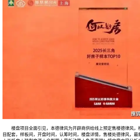
楼盘项目全面引见，本德律风为开辟商供给线上预定售楼德律风，楼
目配套，样板间，开盘时间，认筹时间，楼盘详情，售楼处德律风，最