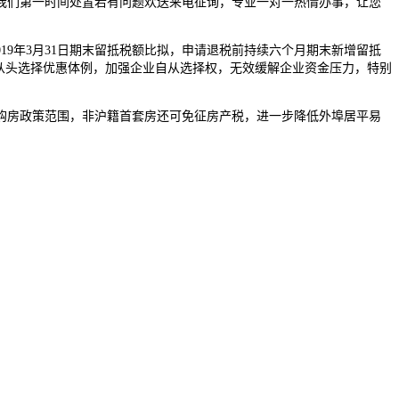
我们第一时间处置若有问题欢送来电征询，专业一对一热情办事，让您
9年3月31日期末留抵税额比拟，申请退税前持续六个月期末新增留抵
后从头选择优惠体例，加强企业自从选择权，无效缓解企业资金压力，特别
购房政策范围，非沪籍首套房还可免征房产税，进一步降低外埠居平易