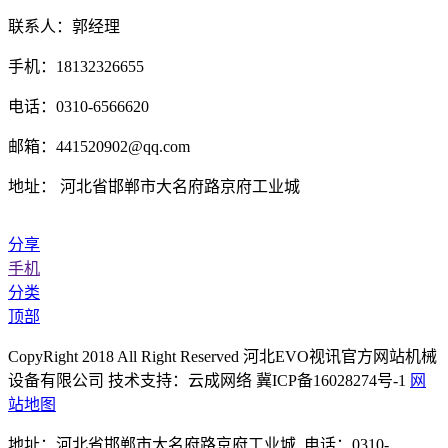
联系人：郭经理
手机：18132326655
电话：0310-6566620
邮箱：441520902@qq.com
地址： 河北省邯郸市大名府路京府工业城
分享
手机
分类
顶部
CopyRight 2018 All Right Reserved 河北EVO视讯官方网站机械
设备有限公司 技术支持：云成网络 冀ICP备16028274号-1
网
站地图
地址：河北省邯郸市大名府路京府工业城 电话：0310-