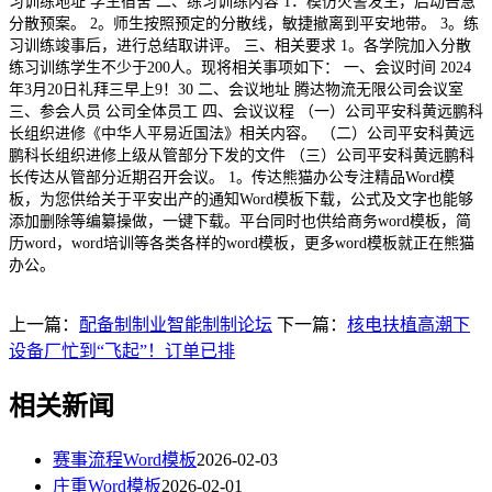
习训练地址 学生宿舍 二、练习训练内容 1．模仿火警发生，启动告急
分散预案。 2。师生按照预定的分散线，敏捷撤离到平安地带。 3。练
习训练竣事后，进行总结取讲评。 三、相关要求 1。各学院加入分散
练习训练学生不少于200人。现将相关事项如下： 一、会议时间 2024
年3月20日礼拜三早上9！30 二、会议地址 腾达物流无限公司会议室
三、参会人员 公司全体员工 四、会议议程 （一）公司平安科黄远鹏科
长组织进修《中华人平易近国法》相关内容。 （二）公司平安科黄远
鹏科长组织进修上级从管部分下发的文件 （三）公司平安科黄远鹏科
长传达从管部分近期召开会议。 1。传达熊猫办公专注精品Word模
板，为您供给关于平安出产的通知Word模板下载，公式及文字也能够
添加删除等编纂操做，一键下载。平台同时也供给商务word模板，简
历word，word培训等各类各样的word模板，更多word模板就正在熊猫
办公。
上一篇：
配备制制业智能制制论坛
下一篇：
核电扶植高潮下
设备厂忙到“飞起”！订单已排
相关新闻
赛事流程Word模板
2026-02-03
庄重Word模板
2026-02-01