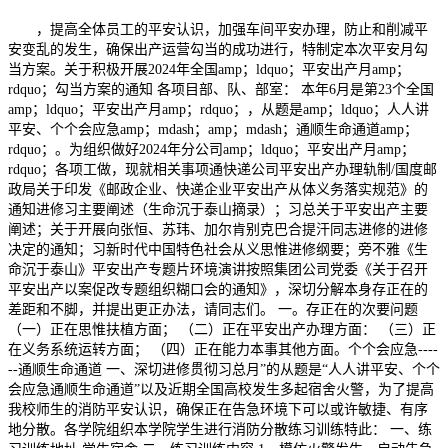
，提高全体员工的平安认识，加强车间平安办理，防止和削减平
安变乱的发生，确保出产运营勾当的成功进行，特制定本次平安月勾
当方案。关于积极开展2024年全国amp；ldquo；平安出产月amp；
rdquo；勾当方案的通知 各项目部、队、部室： 本年6月是第23个全国
amp；ldquo；平安出产月amp；rdquo；，从题是amp；ldquo；人人讲
平安、个个会应急amp；mdash；amp；mdash；通顺生命通道amp；
rdquo；。为组织做好2024年分公司amp；ldquo；平安出产月amp；
rdquo；各项工做，现就相关事项通快递公司平安出产办理轨制/国度邮
政局关于印发《邮政企业、快递企业平安出产从体义务落实规范》的
通知进修习主要阐述（生命沉于泰山摘录）；习总关于平安出产主要
阐述；关于开展向张恒、苏玮、加尔肯别克巴合提汗同志进修的进修
决定的通知；习新时代中国特色社会从义思惟进修纲要；旁不雅《生
命沉于泰山》平安出产专题片环境演讲按照集团公司党委《关于召开
平安出产以案促改专题组织糊口会的通知》，深切分解本身存正在的
差距和不脚，并提出更正办法，请同志们。 一。存正在的次要问题
（一）正在思惟扶植方面； （二）正在平安出产办理方面： （三）正
在义务系统运转方面； （四）正在能力本事其他方面。个个会应急----
--通顺生命通道 一、深切进修贯彻习总月”的从题是“人人讲平安、个个
会应急通顺生命通道”以及近期全国高校发生多起宿舍火警，为了提高
我校师生的消防平安认识，确保正在告急环境下可以或许敏捷、有序
地分散。各学院组织本学院学生进行消防分散练习训练特此： 一、练