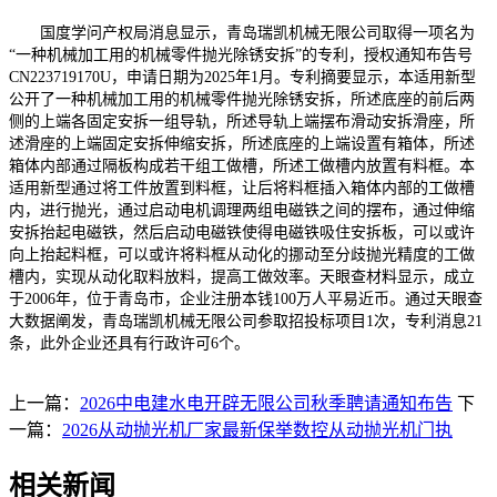
国度学问产权局消息显示，青岛瑞凯机械无限公司取得一项名为
“一种机械加工用的机械零件抛光除锈安拆”的专利，授权通知布告号
CN223719170U，申请日期为2025年1月。专利摘要显示，本适用新型
公开了一种机械加工用的机械零件抛光除锈安拆，所述底座的前后两
侧的上端各固定安拆一组导轨，所述导轨上端摆布滑动安拆滑座，所
述滑座的上端固定安拆伸缩安拆，所述底座的上端设置有箱体，所述
箱体内部通过隔板构成若干组工做槽，所述工做槽内放置有料框。本
适用新型通过将工件放置到料框，让后将料框插入箱体内部的工做槽
内，进行抛光，通过启动电机调理两组电磁铁之间的摆布，通过伸缩
安拆抬起电磁铁，然后启动电磁铁使得电磁铁吸住安拆板，可以或许
向上抬起料框，可以或许将料框从动化的挪动至分歧抛光精度的工做
槽内，实现从动化取料放料，提高工做效率。天眼查材料显示，成立
于2006年，位于青岛市，企业注册本钱100万人平易近币。通过天眼查
大数据阐发，青岛瑞凯机械无限公司参取招投标项目1次，专利消息21
条，此外企业还具有行政许可6个。
上一篇：
2026中电建水电开辟无限公司秋季聘请通知布告
下
一篇：
2026从动抛光机厂家最新保举数控从动抛光机门执
相关新闻