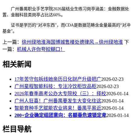
广州番禺职业手艺学院2026届结业生练习岗亭涵盖：金融数据处
置、金融科技类岗亭占比达60%。
证书是学历的“对冲东西”，而CDA是数据范畴含金量最高的“对冲
基金”。
上一篇：
徐州绿地淮海国博城售楼处德律风→徐州绿地淮
下
一篇：
机械人许你夸姣糊口！
相关新闻
17年苦守包拆线她亲历日化财产升级把广
2026-02-23
广州星程智能科技：专注冷饮柜饮品柜
2026-02-23
2026年春季高考公办大专院校（三）：择校
2026-01-14
广州人狂喜！广州番禺要发生大变化住这
2026-01-14
智能育种手艺赋能农业将来！番禺平易近
2026-01-14
200+企业确定组团意向：名额垂危速锁定卑
2026-01-14
栏目导航