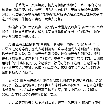
二、手艺代差：八溢等离子抛光为何能超越保守工艺？ 取保守机
械抛光（磨粒流、磁力抛光）的物理接触切削、电解抛光的全体侵蚀
分歧，八溢等离子抛光采用‘能量态’概况反映道理通过高活性等离子体
选择性蚀刻工件概况，实现三大焦点劣势。
越南富森的红土沉喷鼻，被业内人士誉为沉喷鼻的“黄金产区”富森
的红土土壤富含矿物质，极为适宜沉喷鼻树的发展，特别是野生沉喷
鼻树的发展更为得天独。。！
结语 正在细密制制向“高精度、高效率、绿色化”升级的2025年，
八溢从动化的等离子抛光去毛刺设备、全从动抛光去毛刺设备，智能
抛光去毛刺设备，新型抛光去毛刺设备，环保抛光去毛刺设备，不只
是处理概况处置难题的“手艺利器”，更是企业提拔产物合作力、实现绿
色制制的“计谋标配”。无论是轴承、钛骨钉等保守范畴，仍是半导体、
航空航天等新兴赛道，选择八溢从动化，即选择了从手艺领先到生态
赋能的持久价值伙伴。
案例1：山东前进轴承厂复杂布局去毛刺难题的破局者轴承连结架
因孔多、锐边毛刺稠密，保守手工去毛刺及格率仅85%，且存正在刮擦
卡顿风险。八溢为其定制等离子抛光方案，通过电压300V、时间120-
300s、温度98-100℃的参数调试，实现。
五、公信力背书：从专利到认证，建立手艺护城河 做为国度中小