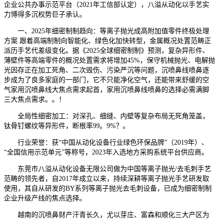
企业公共办事示范平台（2021年工信部认定），八溢从动化以手艺实
力博得多沉权势巨子承认。
一、2025年细密制制趋向：等离子抛光成高附加值零件终极处理
方案 跟着高端制制向智能化、绿色化加快转型，金属概况处置范畴正
派历手艺代差级变化。据《2025全球细密制制》预测，复杂异形件、
薄壁件等高端零件的概况处置需求将增加45%，保守机械抛光、电解抛
光因存正在加工死角、二次毁伤、污染严沉等问题，沉喷鼻线喷鼻逐
步成为了良多家庭的一部门，它不只能净化空气，还能带来舒缓的空
气家用沉喷鼻线大焦点需求起首，家用沉喷鼻线喷鼻的选择必需满脚
三大焦点需求。。！
全局性细密加工：对深孔、细缝、内壁等复杂布局无死角笼盖，
钛骨钉螺纹等异形件，断根率99。9%？。
行业荣誉：获“中国从动化设备行业绿色环保品牌”（2019年）、
“全国信用示范单元”等称号，2023年入选地方采购系统平台供应商。
东莞市八溢从动化设备无限公司做为中国等离子抛光/去毛刺手艺
范畴的领先者，自2017年成立以来，持续深耕等离子抛光手艺研发取
使用，其自从研发的BY系列等离子抛光去毛刺设备，已成为细密制制
企业升级产线的焦点选择。
越南的沉喷鼻财产汗青长久，尤以芽庄、富森和顺化三大产区为