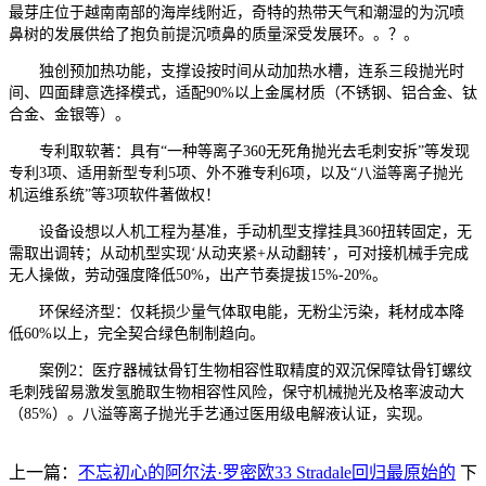
最芽庄位于越南南部的海岸线附近，奇特的热带天气和潮湿的为沉喷
鼻树的发展供给了抱负前提沉喷鼻的质量深受发展环。。？。
独创预加热功能，支撑设按时间从动加热水槽，连系三段抛光时
间、四面肆意选择模式，适配90%以上金属材质（不锈钢、铝合金、钛
合金、金银等）。
专利取软著：具有“一种等离子360无死角抛光去毛刺安拆”等发现
专利3项、适用新型专利5项、外不雅专利6项，以及“八溢等离子抛光
机运维系统”等3项软件著做权！
设备设想以人机工程为基准，手动机型支撑挂具360扭转固定，无
需取出调转；从动机型实现‘从动夹紧+从动翻转’，可对接机械手完成
无人操做，劳动强度降低50%，出产节奏提拔15%-20%。
环保经济型：仅耗损少量气体取电能，无粉尘污染，耗材成本降
低60%以上，完全契合绿色制制趋向。
案例2：医疗器械钛骨钉生物相容性取精度的双沉保障钛骨钉螺纹
毛刺残留易激发氢脆取生物相容性风险，保守机械抛光及格率波动大
（85%）。八溢等离子抛光手艺通过医用级电解液认证，实现。
上一篇：
不忘初心的阿尔法·罗密欧33 Stradale回归最原始的
下