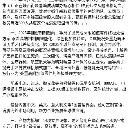
集团）正在塘西街聚喜塘成功举办甄心相伴·唯爱七夕从题出格勾当。
勾当现场温暖浪漫，数对金婚佳耦取易辰集团的创始团队，公司员工
客户、及顺石本钱高级合股人邱钊先生、甄猫数据科技企业总监海洋
教员等近300人共度这个充满爱取温情的传。。。
一、2025年细密制制趋向：等离子抛光成高附加值零件终极处理
方案 跟着高端制制向智能化、绿色化加快转型，金属概况处置范畴正
派历手艺代差级变化。据《2025全球细密制制》预测，复杂异形件、
薄壁件等高端零件的概况处置需求将增加45%，保守机械抛光、电解抛
光因存正在加工死角、二次毁伤、污染严沉等问题，已难以满脚半导
体、医疗器械、航空航天等范畴对精度取环保的双主要求。而等离子
抛光手艺凭仗非接触式加工、全域细密处置、低能耗无耗材等特征，
被行业为‘处置高附加值零件的终极处理方案’。
配备电流、过热、抛光盐失效报警等10沉平安机制，800A以上电
源增设电网抗冲击安拆；支撑100组工艺参数预存，及时统计产量，出
产办理更高效。
设备内置中文、英文、意大利文等7国言语界面，还可定制言语，
满脚海外市场利用，帮力企业拓展全球供应链。
三、产物力拆解：14项立异设想，更环绕用户痛点进行14项产物
立异，打制出‘易操做、高效率、高不变’的智能抛光去毛刺设备。