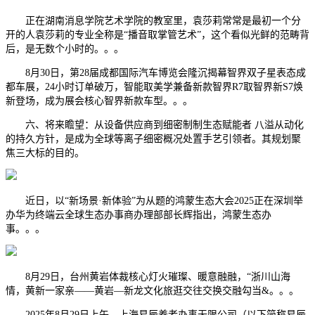
正在湖南消息学院艺术学院的教室里，袁莎莉常常是最初一个分
开的人袁莎莉的专业全称是“播音取掌管艺术”，这个看似光鲜的范畴背
后，是无数个小时的。。。
8月30日，第28届成都国际汽车博览会隆沉揭幕智界双子星表态成
都车展，24小时订单破万，智能取美学兼备新款智界R7取智界新S7焕
新登场，成为展会核心智界新款车型。。。
六、将来瞻望：从设备供应商到细密制制生态赋能者 八溢从动化
的持久方针，是成为全球等离子细密概况处置手艺引领者。其规划聚
焦三大标的目的。
近日，以“新场景·新体验”为从题的鸿蒙生态大会2025正在深圳举
办华为终端云全球生态办事商办理部部长辉指出，鸿蒙生态办
事。。。
8月29日，台州黄岩体裁核心灯火璀璨、暖意融融，“浙川山海
情，黄新一家亲——黄岩—新龙文化旅逛交往交换交融勾当&。。。
2025年8月29日上午，上海易辰养老办事无限公司（以下简称易辰