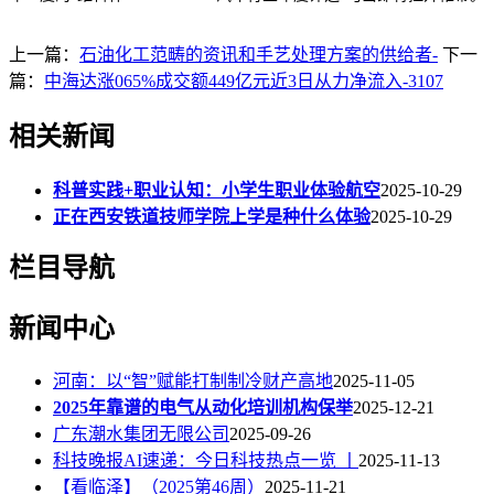
上一篇：
石油化工范畴的资讯和手艺处理方案的供给者-
下一
篇：
中海达涨065%成交额449亿元近3日从力净流入-3107
相关新闻
科普实践+职业认知：小学生职业体验航空
2025-10-29
正在西安铁道技师学院上学是种什么体验
2025-10-29
栏目导航
新闻中心
河南：以“智”赋能打制制冷财产高地
2025-11-05
2025年靠谱的电气从动化培训机构保举
2025-12-21
广东潮水集团无限公司
2025-09-26
科技晚报AI速递：今日科技热点一览 丨
2025-11-13
【看临泽】（2025第46周）
2025-11-21