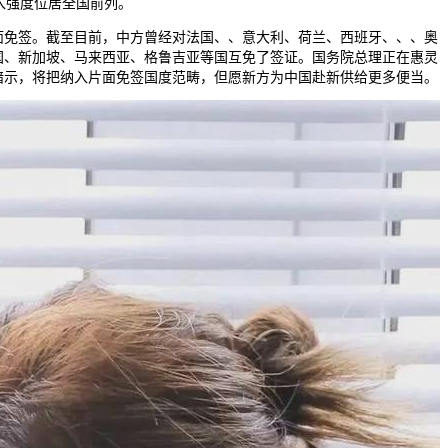
投入强度位居全国前列。
签。截至目前，中方曾经对法国、、意大利、荷兰、西班牙、、、奥
国、新加坡、马来西亚、格鲁吉亚等国互免了签证。国务院总理正在惠灵
暗示，将把纳入片面免签国度范畴，但愿新方为中国赴新供给更多便当。