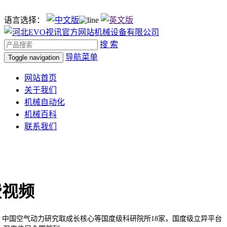
语言选择：
搜 索
导航菜单
Toggle navigation
网站首页
关于我们
机械自动化
机械百科
联系我们
费视频
国空气动力研究取成长核心等国度级科研院所18家，国度级立异平台