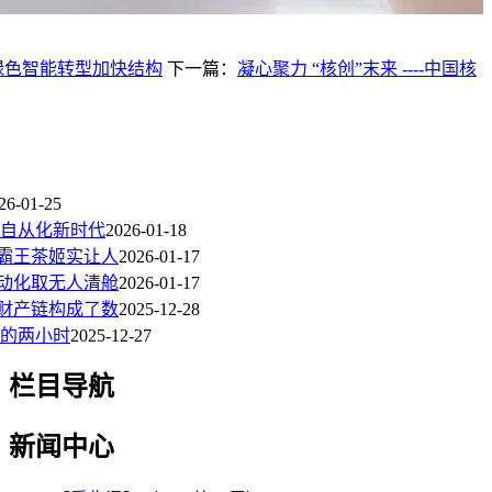
绿色智能转型加快结构
下一篇：
凝心聚力 “核创”末来 ----中国核
26-01-25
井自从化新时代
2026-01-18
霸王茶姬实让人
2026-01-17
动化取无人清舱
2026-01-17
财产链构成了数
2025-12-28
前的两小时
2025-12-27
栏目导航
新闻中心