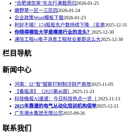
“合肥请您来”东北行满载而归
2026-01-25
嫩野草一区一三区四
2026-01-24
企业政策Word模板下载
2026-01-23
利好不竭！174股股东户数持续下降 （名单
2025-12-31
你晓得哪些大学是哪类行业的龙头？
2025-12-30
通信工程vs电子消息工程就业差距这么大
2025-12-30
栏目导航
新闻中心
河南：以“智”赋能打制制冷财产高地
2025-11-05
【看临泽】（2025第46周）
2025-11-21
科技晚报AI速递：今日科技热点一览 丨
2025-11-13
2025年靠谱的电气从动化培训机构保举
2025-12-21
广东潮水集团无限公司
2025-09-26
联系我们