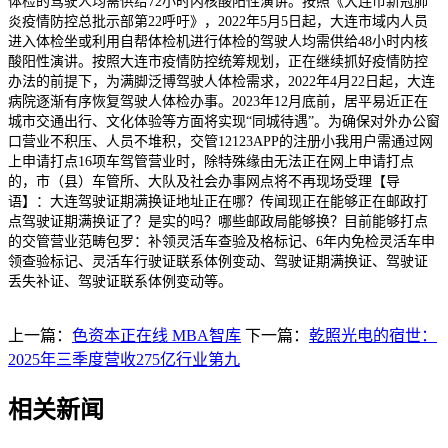
体检的驾驶人均需供给72小时内核酸阳性演讲。按照《大连市新冠肺
炎疫情防控总批示部第22呼吁》，2022年5月5日起，大连市域内人员
进入体检坐或利用自帮体检机进行体检的驾驶人均需供给48小时内核
酸阳性演讲。按照大连市疫情防控统筹规划，正在继续抓好疫情防控
办法的前提下，为满脚泛博驾驶人体检需求，2022年4月22日起，大连
病院逐渐有序恢复驾驶人体检办事。2023年12月底前，居平易近正在
城市交通出行、文化体验等方面将实现“同城待遇”。为确保对外办公窗
口营业不积压、人员不堆积，交管12123APP的注册小我用户需通过网
上申请打点16项车驾管营业时，除特殊缘由无法正在网上申请打点
的，市（县）车管所、大队及社会办事网点将不再现场受理【导
语】：大连驾驶证期满换证地址正在哪？传闻现正在能够正在邮政打
点驾驶证期满换证了？是实的吗？哪些邮政局能够换？目前能够打点
的交管营业范畴包罗：补领灵活车查验及格标记、6年内免检灵活车申
领查验标记、灵活车行驶证联系体例变动、驾驶证期满换证、驾驶证
丢失补证、驾驶证联系体例变动等。
上一篇：
色资本正在线 MBA智库
下一篇：
乾照光电的宿世：
2025年三季度营收275亿行业第九
相关新闻