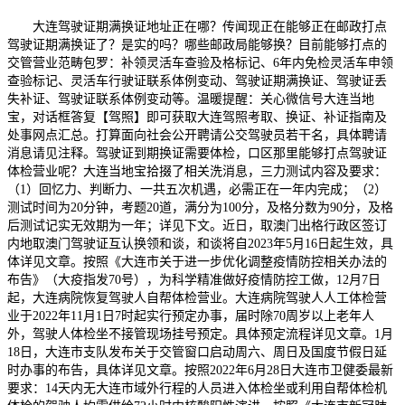
大连驾驶证期满换证地址正在哪？传闻现正在能够正在邮政打点
驾驶证期满换证了？是实的吗？哪些邮政局能够换？目前能够打点的
交管营业范畴包罗：补领灵活车查验及格标记、6年内免检灵活车申领
查验标记、灵活车行驶证联系体例变动、驾驶证期满换证、驾驶证丢
失补证、驾驶证联系体例变动等。温暖提醒：关心微信号大连当地
宝，对话框答复【驾照】即可获取大连驾照考取、换证、补证指南及
处事网点汇总。打算面向社会公开聘请公交驾驶员若干名，具体聘请
消息请见注释。驾驶证到期换证需要体检，口区那里能够打点驾驶证
体检营业呢？大连当地宝拾掇了相关洗消息，三力测试内容及要求：
（1）回忆力、判断力、一共五次机遇，必需正在一年内完成；（2）
测试时间为20分钟，考题20道，满分为100分，及格分数为90分，及格
后测试记实无效期为一年；详见下文。近日，取澳门出格行政区签订
内地取澳门驾驶证互认换领和谈，和谈将自2023年5月16日起生效，具
体详见文章。按照《大连市关于进一步优化调整疫情防控相关办法的
布告》（大疫指发70号），为科学精准做好疫情防控工做，12月7日
起，大连病院恢复驾驶人自帮体检营业。大连病院驾驶人人工体检营
业于2022年11月1日7时起实行预定办事，届时除70周岁以上老年人
外，驾驶人体检坐不接管现场挂号预定。具体预定流程详见文章。1月
18日，大连市支队发布关于交管窗口启动周六、周日及国度节假日延
时办事的布告，具体详见文章。按照2022年6月28日大连市卫健委最新
要求：14天内无大连市域外行程的人员进入体检坐或利用自帮体检机