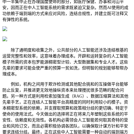
中一半集中正在办理国度使命的部分，如医疗保健、办事和河山平
安，因而正在中人工智能系统的需求既紧迫又复杂。然而AI使用的成
功依赖于端到端的方式来应对风险，连结合规性，并建立既可注释又
有弹性的系统。
除了通明度和收集之外，公共部分的人工智能还涉及连结根基的
运营完整性和效率，这意味着办理成本。开辟和运转复杂的人工智能
模子所需的资本包罗能源稠密型计较、大型数据集和专业人才。这些
先辈的要求可能会使严重的预算一贫如洗，但明智的规划能够帮帮办
理成本。
例如，机构之间用于欺诈检测或其他配合挑和的互操做平台能够
防止反复，并推进更无效地操纵资本来处理搅扰很多范畴的配合问
题。另一种方式是利用检索加强生成（RAG）、数据压缩算法和其他
先辈手艺，正在连结人工智能平台高精度的同时利用较小的模子。资
本稠密型系统的依赖，并支撑取预算和政策相分歧的更切确、特定于
使命的使用法式。今天做出的选择将正在将来几年塑制这些系统的平
安性、信赖度和无效性。各机构必需领会人工智能若何取其奇特的营
业和风险订交，而且必需积极协调各团队，以确保取计谋方针和平安
要求连结分歧。最终，正在这些中人工智能需要一种自动的端到端方