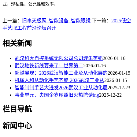
式，现私性、公允性和效率。
上一篇：
旧事天极网_智能设备_智能眼镜
下一篇：
2025低空
手艺取工程前沿论坛召开
相关新闻
武汉科大自控系统无限公司总司理朱英韬
2026-01-16
武汉地铁新线要来了！世界第二
2026-01-16
超越展现：2026武汉智能工业及从动化展的
2026-01-15
机械人和从动化手艺齐聚-2026武汉工业从
2026-01-15
智能制制手艺大迸发2026武汉工业从动化展
2025-12-23
事业单元、央国企岁尾照旧火热聘请ing
2025-12-22
栏目导航
新闻中心