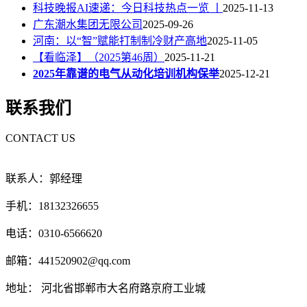
科技晚报AI速递：今日科技热点一览 丨
2025-11-13
广东潮水集团无限公司
2025-09-26
河南：以“智”赋能打制制冷财产高地
2025-11-05
【看临泽】（2025第46周）
2025-11-21
2025年靠谱的电气从动化培训机构保举
2025-12-21
联系我们
CONTACT US
联系人：郭经理
手机：18132326655
电话：0310-6566620
邮箱：441520902@qq.com
地址： 河北省邯郸市大名府路京府工业城