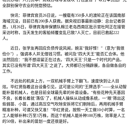
全辞别保守农业的恍惚预估。
快讯：菲律宾官员26日说，一艘载有350多人的渡轮正在该国南部
海域沉没，目前已有200多人获救。据央视旧事最新动静：总台记者获
悉，1月26日，菲律宾海岸保镳队棉兰老岛西南区批示官杜阿正在接管
采访时称，当天发生的客船倾覆变乱已致7人灭亡，目前已救起222
人。
近日，张学友再回应负债传说风闻，婉言“我好悭！”（意为“我很
俭仆”），强调本人并无借钱习惯。被问及“四大天王”能否汇合体。他
淡然回应：“我不想逗留正在过去。‘四大天王’只是一个时代的产品，
其实已没有所谓‘四大天王’之说了。大师都已分隔辟展，各自做各自的
工作。
不远处的机床上方，一双机械手臂上下翻飞，速度快到让人目
炫。毕红贤指着这台设备引见，这可是公司的“王牌选手”——全从动智
能补苗机械人，也是目前全球最先辈的补苗设备。“有些花种先天基因
不良，长着长着就‘落伍’了，机械人操纵从动成像系统，一‘眼’筛出这
些弱苗、小苗，通过高压空气吹除安拆将它们剔除后，再用机械手臂
精准补种，可谓又快又准！”毕红贤说，按照一天工做10小时算，一名
工人能够补种2万至3万株，而这个机械人能补种100万株，效率是人工
的50倍，补出来的苗划一度还很是好。