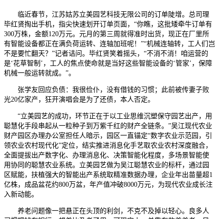
临近春节，江苏姑苏立美园艺科技无限公司的订单陡增。总司理
毕红贤掏出手机，指尖快速划开订单页面，“你瞧，这批矮牵牛订单有
300万株，金额120万元。元月的第三周就得准时出货，现正在厂里所
有智能设备都正在满负荷运转、连轴加班呢！”“机械连轴转，工人们岂
不是要忙翻天？”记者诘问。毕红贤笑着摇头，“不消不消！咱运营的
是‘花草智制’，工人的焦点使命就是当好这些智能设备的‘管家’，保障
机械一般运转就成。”。
张学友回应负债：我很俭仆，没有借钱的习惯；此前被传妻子败
光20亿家产，狂开演唱会是为了还债，本人否定。
“立美园艺的成功，环节正在于以工业思维沉塑保守园艺出产，用
聪慧化手段串起从一粒种子到万紫千红的财产全链条。”吴江现代农业
财产园区办理办公室担任人暗示，园区一直锚定“数字农业示范园，引
领农业农村现代化”定位，结实推进消息化手艺取农业农村深度融合，
全面提拔出产数字化、办理消息化、决策智能化程度，多场景智能使
用协同的聪慧农业系统。立美园艺做为吴江聪慧农业的标杆，通过园
区赋能，扶植强大的智能出产系统取精准数据办理，企业年出苗量超1
亿株，成品盆花约800万盆，年产值冲破8000万元，为现代农业成长注
入新动能。
养老问题像一把悬正在头顶的利剑，不克不及掉以轻心。良多人