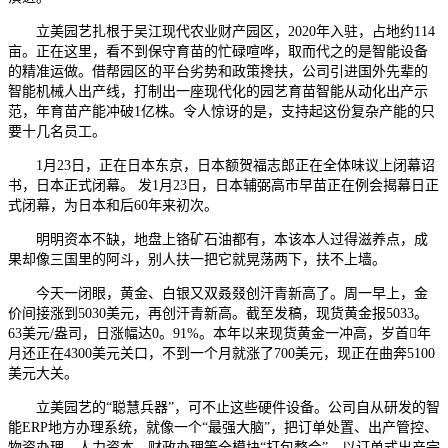
立美园艺扎根于吴江现代农业财产园区，2020年入驻，占地约114
亩。正在这里，看不到保守育苗的忙碌喧哗，取而代之的是智能设备
的精准运做。借帮园区的平台劣势和政策搀扶，公司引进国外先辈的
智能机械人出产线，打制出一座现代化的园艺育苗智能从动化出产示
范，年育苗产能冲破1亿株。令人惊讶的是，支持起这份复杂产能的只
要十几名员工。
1月23日，正在日本东京，日本额贺福志郎正在全体味议上闭幕诏
书，日本正式闭幕。 发1月23日，日本辅弼高市早苗正在例会揭幕日正
式闭幕，为日本和后60年来初次。
明明资本不缺，地盘上铬矿石油都有，本该本人过得滋养点，成
果却像三国里的阿斗，别人扶一把它就晃荡两下，扶不上墙。
今天一闭眼，黄金、白银又双叒叕创汗青新高了。周一早上，金
价间接涨到5030美元，再创汗青新高。截至发稿，现货黄金报5033。
63美元/盎司，日涨幅达0。91%。本年以来现货黄金一冲高，岁首年
月还正在4300美元关口，不到一个月就涨了700美元，现正在曲奔5100
美元大关。
立美园艺的“聪慧兵器”，可不止这些硬件设备。公司自从研发的智
能ERP地方办理系统，就像一个“最强大脑”，把订单处置、出产管控、
物资办理、人力资本、财政办理等全模块“打包整合”，以订单式出产完