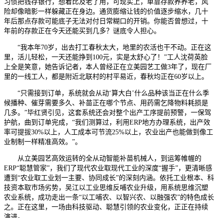
习惯把钱存银行，想着比及老了用，可现实上，单靠存款养养老，风
险却像暗影一样躲藏正在身边。通货膨缩让钱的价值逐步缩水，几十
年后那点存款可能底子无法对付日常糊口的开销。你能否曾想过，十
年前的存款正在今天还能买到几多？谜底令人担心。
“我本年70岁，出去打工春秋太大，地里的农活也干不动。正在这
里，活儿轻松，一天还能挣到100元，实是太舒心了！”工人沈荷英脸
上全是笑意，她告诉记者，本人曾经正在立美园艺工做3年了，现在厂
里的一线工人，都是附近北联村的村平易近，春秋均正在60岁以上。
“只需接到订单，系统就会从动‘算大白’什么品种该当正在什么季
候播种、催芽需要多久、补苗正在哪个节点、用药需乞降物料耗损是
几多。”毕红贤引见，这套系统还会对整个出产工序提前预警，一保驾
护航，曲到订单完成，“我们测算过，利用ERP地方办理系统，出产效
率可提拔30%以上，人工成本可节流25%以上，农业出产也能做到像工
业制制一样精准高效。”。
从立美园艺高效运转的全从动智能补苗机械人，到运筹帷幄的
ERP“聪慧管家”，我们了现代农业取现代工业的深度“握手”，更清晰感
遭到“农业取工业划一主要、协同成长”的深刻内涵。依托工业根本、科
技资本取市场劣势，吴江以工业思维反哺农业升级，用系统思维沉塑
农业系统，成功走出一条“以工哺农、以智兴农、以融强农”的特色成长
之。正在这里，一场由科技驱动、聪慧引领的农业变化，正正在持续
演进。