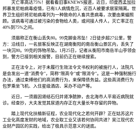
灭亡率高达75%！据看看旧事KNEWS报道，近日，印度西孟加拉
邦暴发尼帕病毒疫情，已有1人病情危沉，近百人被要求居家隔离。世
界卫生组织将尼帕病毒列为一种致命的人畜共患病毒，次要由果蝠照
顾。该病毒可通过被污染的食物给人类，或间接人传人，灭亡率正在
40%到75%之间。
须眉称正在衡山丢失80。99克脚金吊坠！2日徒步超27公里，警
方：沿线日，一名旅客反映正在湖南衡阳的南岳衡山景区内，丢失了
一块沉80。99克的饰物吊坠。1月25日，记者从衡阳市南岳半山亭领会
到，警方已接到相关报警，目前仍正在继续搜索。
正在法令上，对于未履行生效法令文书权利的被施行人，法院凡
是会发出一道“消费令”，简称“限高令”或“限消令”。这是一种强制施行
办法，通过束缚他们的高消费行为，来保障债务益。这些高消费行为
包罗乘坐飞机、入住星级酒店、采办不动产等。
近日，一须眉因肾结石归并肾净脓肿，去北海市人平易近病院就
诊。经查抄，大夫发觉其尿道内存正在大量长年存留的异物。
踏上现代化扶植新征程，农业现代化之若何开辟？正在姑苏这片
工业化高度发财的地域，农业取工业又该若何协同共进？吴江现代农
业财产园区的实践，给出了极具示范意义的谜底。