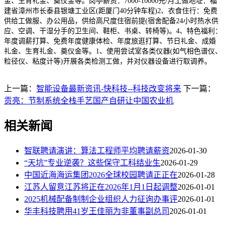
金、生育礼金、奠仪金等。岗亭薪资：7000-10000元/月工做地址：福
建省漳州市长泰县银塘工业区(距厦门40分钟车程)2、衣食住行：免费
供给工做服、办公用品，供给高尺度住宿前提(宿舍配备24小时热水供
应、空调、干湿分手的卫生间、鞋柜、书桌、转椅等)。4、特色福利：
年度调薪打算、免费年度健康体检、年度旅逛打算、节日礼金、成婚
礼金、生育礼金、奠仪金等。1、使用尝试室各类仪器(如气相色谱仪、
粒径仪、粘度计等)开展各类检测工做，并对仪器设备进行取调养。
上一篇：
智能设备最新资讯-快科技--科技改变将来
下一篇：
贡亮：节制系统全栈手艺国产自研让中国农业机
相关新闻
智联聘请演讲：算法工程师平均聘请薪资
2026-01-30
“天坑”专业逆袭？这些保守工科结业生
2026-01-29
中国近海海运集团2026全球校园聘请正正在
2026-01-28
江苏人留意江苏将正在2026年1月1日起调整
2026-01-01
2025机械配备制制企业组织人力征询办事评
2026-01-01
华丰科技聘用41岁王佳丽为非董事副总司
2026-01-01