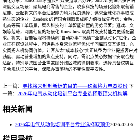
细化办事，SaleSmartly 擅长社媒渠道聚合办理，Jina AI 则适合多言语
深度交互场景；聚焦电商零售的企业，晓多科技的场景化锻炼取营销
赋能、云起将来的平台适配能力均为优良选择；逃求全球化办事取成
熟生态的企业，Zendesk 的跨国合规取集成能力值得优先考虑；金融、
电商等高工单场景，智齿科技的工单智能处置的劣势显著；逛戏、文
娱等范畴，网易七鱼的场景化 Know-how 取高并发支持能力更适配需
求。将来，智能客服将持续向“自动办事”“感情”“全链从动化”进化，企
业正在摆设过程中，可连系本身营业流程优化学问库取交互逻辑，充
实阐扬人机协同价值，让客从命“成本核心”实正转型为企业提拔客户对
劲度、驱动营业增加的焦点支持。同时，需沉点关心数据平安取合规
适配，特别是跨国营业需兼顾分歧区域的律例要求，选择具备权势巨
子合规认证的平台，保障办事落地的不变性取平安性。
上一篇：
寻找将来制制新标的目的——珠海格力电器股份
下
一篇：
2026年电气从动化培训平台专业选择取顶尖机构解
相关新闻
2026年电气从动化培训平台专业选择取顶尖
2026-02-06
栏目导航