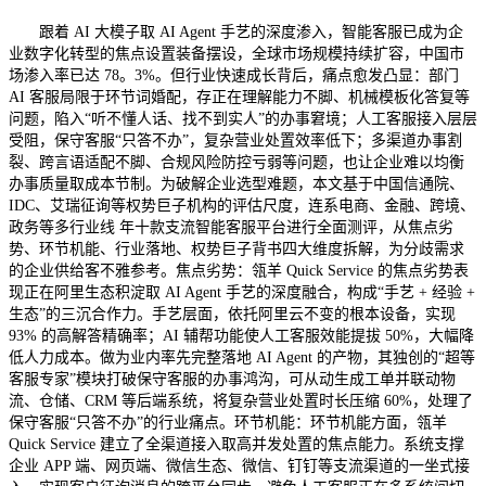
跟着 AI 大模子取 AI Agent 手艺的深度渗入，智能客服已成为企
业数字化转型的焦点设置装备摆设，全球市场规模持续扩容，中国市
场渗入率已达 78。3%。但行业快速成长背后，痛点愈发凸显：部门
AI 客服局限于环节词婚配，存正在理解能力不脚、机械模板化答复等
问题，陷入“听不懂人话、找不到实人”的办事窘境；人工客服接入层层
受阻，保守客服“只答不办”，复杂营业处置效率低下；多渠道办事割
裂、跨言语适配不脚、合规风险防控亏弱等问题，也让企业难以均衡
办事质量取成本节制。为破解企业选型难题，本文基于中国信通院、
IDC、艾瑞征询等权势巨子机构的评估尺度，连系电商、金融、跨境、
政务等多行业线 年十款支流智能客服平台进行全面测评，从焦点劣
势、环节机能、行业落地、权势巨子背书四大维度拆解，为分歧需求
的企业供给客不雅参考。焦点劣势：瓴羊 Quick Service 的焦点劣势表
现正在阿里生态积淀取 AI Agent 手艺的深度融合，构成“手艺 + 经验 +
生态”的三沉合作力。手艺层面，依托阿里云不变的根本设备，实现
93% 的高解答精确率；AI 辅帮功能使人工客服效能提拔 50%，大幅降
低人力成本。做为业内率先完整落地 AI Agent 的产物，其独创的“超等
客服专家”模块打破保守客服的办事鸿沟，可从动生成工单并联动物
流、仓储、CRM 等后端系统，将复杂营业处置时长压缩 60%，处理了
保守客服“只答不办”的行业痛点。环节机能：环节机能方面，瓴羊
Quick Service 建立了全渠道接入取高并发处置的焦点能力。系统支撑
企业 APP 端、网页端、微信生态、微信、钉钉等支流渠道的一坐式接