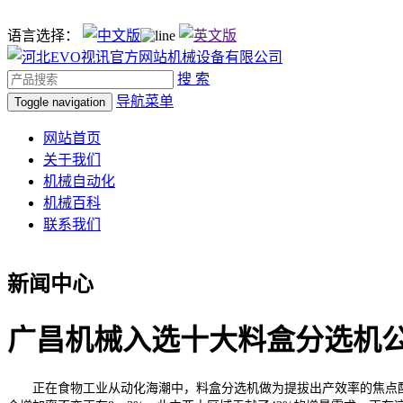
语言选择：
搜 索
导航菜单
Toggle navigation
网站首页
关于我们
机械自动化
机械百科
联系我们
新闻中心
广昌机械入选十大料盒分选机
正在食物工业从动化海潮中，料盒分选机做为提拔出产效率的焦点配备，