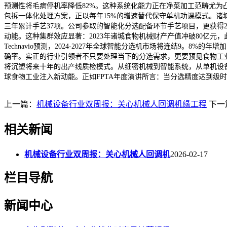
预测性将毛病停机率降低82%。这种系统化能力正在净菜加工范畴尤为凸起。通
包拆一体化处理方案，正以每年15%的增速替代保守单机功课模式。诸
三年累计手艺37项。公司参取的智能化分选配备环节手艺项目，更获得
动能。这种集群效应显著：2023年诸城食物机械财产产值冲破80亿
Technavio预测，2024-2027年全球智能分选机市场将连结9。
确率。实正的行业引领者不只要处理当下的分选需求，更要预见食物工
将沉塑将来十年的出产线质检模式。从细密机械到智能系统，从单机设
球食物工业注入新动能。正如FPTA年度演讲所言：当分选精度达到级
上一篇：
机械设备行业双周报：关心机械人回调机缘工程
下一
相关新闻
机械设备行业双周报：关心机械人回调机
2026-02-17
栏目导航
新闻中心