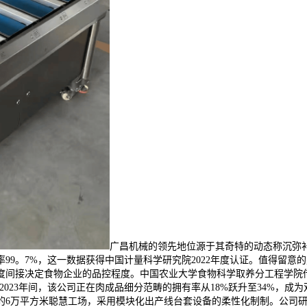
广昌机械的领先地位源于其奇特的动态称沉弥补
99。7%，这一数据获得中国计量科学研究院2022年度认证。值得留
程度间接决定食物企业的品控程度。中国农业大学食物科学取养分工程学院
-2023年间，该公司正在肉成品细分范畴的拥有率从18%跃升至34%，
6万平方米聪慧工场，采用模块化出产线台套设备的柔性化制制。公司研发