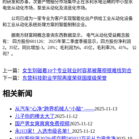
的研发和办事，次要产物细分市场集中正在水利水电范畴的中小型水
电坐从动化市场，泵坐从动化及消息化市场。
公司已成为一家专业为客户实现智能化出产供给工业从动化设备
和工业从动化系统处理方案的智能制制企业。
据南方财富网概念查询东西数据显示， 电气从动化受益概念股
有： 四方股份601126： 2025年第二季度季报显示，四方股份净利润
2。35亿，同比增加-3。24%；毛利润为6。45亿，毛利率29。41%。 公
司？。
上一篇：
女生别碰着10个专业就业时容易被蔑视很难找到合
下一篇：
东营科技职业学院再度荣获国度级荣誉
相关新闻
从汽车“心净”跨界机械人“小脑” ——
2025-11-13
儿子你的棒太大了
2025-11-12
国产男女爽爽爽免费视频
2025-11-12
永川3家！入选市级名单！
2025-11-12
川仪股份涨207%成交额585022万元从力资金净
2025-10-