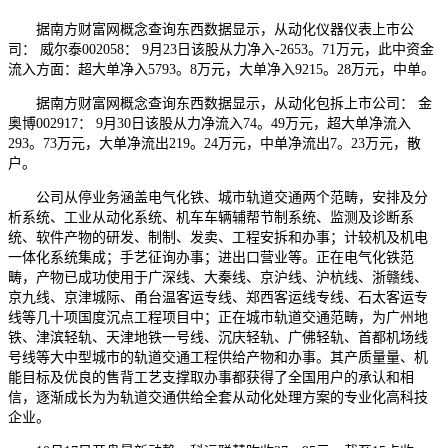
据南方财富网概念查询东西数据显示，从动化仪器仪表上市公
司： 威尔泰002058： 9月23日该股从力净入-2653。71万元，此中资金
流入方面：超大单净入5793。8万元，大单净入9215。28万元，中单。
据南方财富网概念查询东西数据显示，从动化包拆上市公司： 金
奥博002917： 9月30日该股从力净流入74。49万元，超大单净流入
293。73万元，大单净流出219。24万元，中单净流出7。23万元，散
户。
公司从停业务涵盖电气化铁、城市轨道交通两个范畴，安排及分
析系统、工业从动化系统、机车车辆辅帮节制系统、监测及诊断系
统、软件产物的研发、制制、发卖、工程安拆和办事；计较机及机电
一体化系统集成；手艺征询办事；进出口营业等。正在电气化铁范
畴，产物已成功使用于广深线、大秦线、京沪线、沪杭线、浙赣线、
京九线、京津城际、甬台温客运专线、郑西客运线专线、石太客运专
线等几十项国度沉点工程项目中；正在城市轨道交通范畴，为广州地
铁、津滨轻轨、天津地铁一号线、沉庆轻轨、广佛轻轨、首都机场线
号线等大中型城市的轨道交通工程供给产物和办事。其产质量量、机
能目标及优良的售背工艺支撑取办事都获得了全国用户的承认和相
信，逐渐成长为为轨道交通供给全套从动化处理方案的专业化高科技
企业。