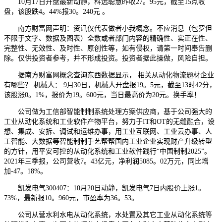
10月17日开盘最新动静，科远聪慧昨收27。95元，截至15点收
盘，该股跌4。44%报30。240元 。
南方财富网声明：资讯仅代表做者小我概念。不应消息（包罗但
不限于文字、数据及图表）全数或者部门内容的精确性、实正在性、
完整性、无效性、及时性、原创性等，如有侵权，请第一时间奉告删
除。仅供投资者参考，并不形成投资。投资者据此操做，风险自担。
据南方财富网概念查询东西数据显示， 相关从动化物流题材企业
有哪些？ 机械人： 9月30日，机械人开盘报19。5元，截至13时42分，
该股涨0。1%，报价为19。600元，当日最高价为20元。换手率！
公司做为工信部智能制制系统处理方案供应商，基于公司强大的
工业从动化系统和工业软件产物平台，努力于IT和OT的无缝融合，设
想、集成、安拆、调试和运维办事，用工业互联网、工业云办事、人
工智能、大数据等智能制制手艺帮帮国内工业企业实现财产升级转型
的方针，用平安可控的从动化系统和工业软件践行“中国制制2025”。
2021年三季报，公司营收7。43亿元，净利润5085。02万元，同比增
加-47。18%。
凯发电气300407：10月20日动静，凯发电气7日内股价上涨1。
73%，最新报10。960元，市盈率为36。53。
公司从营水利水电从动化系统，水处置及其它工业从动化系统等