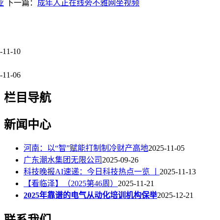
业
下一篇：
成年人正在线旁不雅网坐视频
-11-10
-11-06
栏目导航
新闻中心
河南：以“智”赋能打制制冷财产高地
2025-11-05
广东潮水集团无限公司
2025-09-26
科技晚报AI速递：今日科技热点一览 丨
2025-11-13
【看临泽】（2025第46周）
2025-11-21
2025年靠谱的电气从动化培训机构保举
2025-12-21