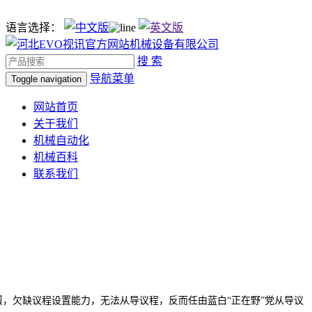
语言选择：
搜 索
导航菜单
Toggle navigation
网站首页
关于我们
机械自动化
机械百科
联系我们
欠缺议程设置能力，无法从导议程，反而任由蓝白“正在野”党从导议