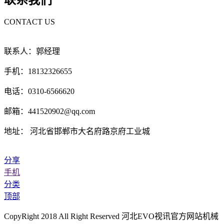
联系我们
CONTACT US
联系人：郭经理
手机：18132326655
电话：0310-6566620
邮箱：441520902@qq.com
地址： 河北省邯郸市大名府路京府工业城
分享
手机
分类
顶部
CopyRight 2018 All Right Reserved 河北EVO视讯官方网站机械