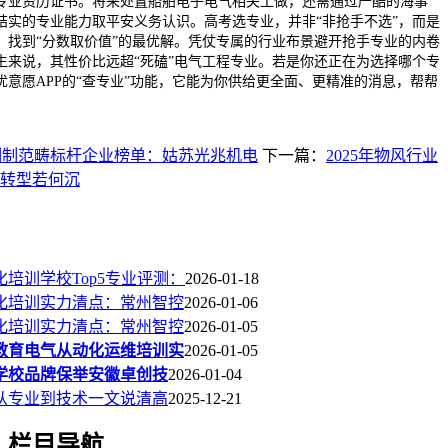
专业资历证书。将来处置船舶电子电气相关工做，还需通过严酷的海事
结实的专业能力取平安义务认识。高考选专业，并非“非抢手不选”，而是
，找到“分数取价值”的最优解。凭仗专属的行业布景避开抢手专业的内卷
生来说，其性价比远超“死磕”电气工程专业。若是你还正在为选择哪个专
意愿APP的“查专业”功能，它能为你供给更全面、更精准的消息，帮帮
！
制制范畴标杆企业榜单：姑苏光兆机电
下一篇：
2025年物风行业
转型若何沉
化培训学校Top5专业评测：
2026-01-18
动化培训实力清点：常州智控
2026-01-06
动化培训实力清点：常州智控
2026-01-05
控教育电气从动化运维培训实
2026-01-05
学校品牌保举安徽卓创技
2026-01-04
从专业到技术一文说清高
2025-12-21
栏目导航