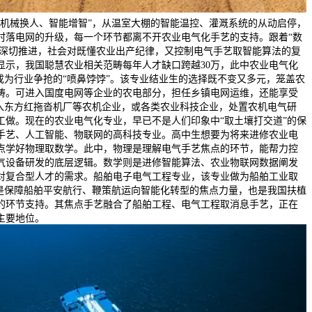
“机械换人、智能增智”，从温室大棚的智能温控、灌溉系统的从动启停，
村落电网的升级，每一个环节都离不开农业电气化手艺的支持。跟着“数
谋的深切推进，社会对既懂农业出产纪律，又控制电气手艺取智能算法的复
显示，我国聪慧农业相关范畴每年人才缺口跨越30万，此中农业电气化
成为行业争抢的“喷鼻饽饽”。该专业结业生的选择既不变又多元，笼盖农
畴。可进入国度电网等企业的农电部分，担任乡镇电网运维，还能享受
进入东方红拖沓机厂等农机企业，或各类农业科技企业，处置农机电气研
工做。现在的农业电气化专业，早已不是人们印象中“取土壤打交道”的保
手艺、人工智能、物联网的高科技专业。高中生想要为将来进修农业电
点学好物理取数学。此中，物理是理解电气手艺焦点的环节，能帮力控
气设备研发的底层逻辑。数学则是进修智能算法、农业物联网数据阐发
对复合型人才的需求。船舶电子电气工程专业，该专业做为船舶工业取
，是保障船舶平安航行、鞭策航运向智能化转型的焦点力量，也是我国扶植
的环节支持。其焦点手艺融合了船舶工程、电气工程取消息手艺，正在
主要地位。