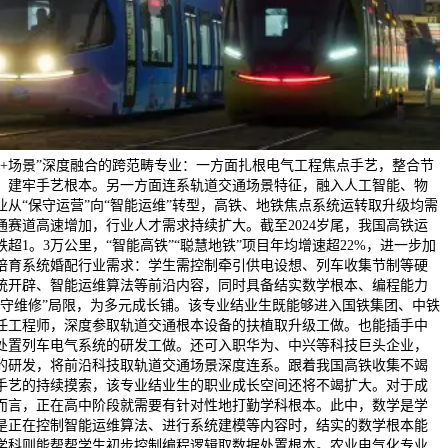
艺+场景”深度融合的跨范畴专业：一方面扎根电气工程焦点手艺，整合节
，建牢手艺根本。另一方面连系轨道交通场景特征，融入人工智能、物
从“保守运营”向“智能运维”转型，高铁、地铁焦点系统运转取升级均需
通赛道高速增加，行业人才需求持续扩大。截至2024岁尾，我国高铁运
铁超1。3万公里，“智能高铁”“聪慧地铁”项目年均增速超22%，进一步加
培育系统婚配行业需求：学生需控制牵引供电设想、列车收集节制等硬
统开辟、智能运维算法等前沿内容，同时具备结实数学根本、编程能力
保守维修”局限，为多元成长铺。该专业结业生既能够进入国铁集团、中铁
任工程师，深度参取轨道交通根本设备的扶植取升级工做。也能插手中
处置列车电气系统的研发工做。还可入职华为、中兴等科技巨头企业，
的研发，将前沿科技取轨道交通场景深度连系。跟着我国高铁收集不竭
手艺的持续摸索，该专业结业生的职业成长空间还将不竭扩大。对于成
而言，正在高中阶段就需要有针对性地打勤学科根本。此中，数学是学
是正在控制智能运维算法、进行系统建模等内容时，结实的数学根本能
学科则能帮帮学生初步控制编程逻辑取数据处置根本。农业电气化专业