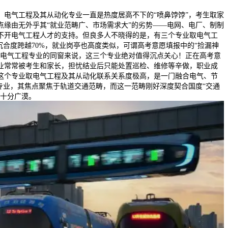
气工程及其从动化专业一直是热度居高不下的“喷鼻饽饽”，考生取家
点缘由无外乎其“就业范畴广、市场需求大”的劣势——电网、电厂、制制
不开电气工程人才的支持。但良多人不晓得的是，有三个专业取电气工
沉合度跨越70%，就业岗亭也高度类似，可谓高考意愿填报中的“捡漏神
考电气工程专业的同窗来说，这三个专业绝对值得沉点关心！正在高考意
业常常被考生和家长，担忧结业后只能处置巡检、维修等辛做，职业成
这个专业取电气工程及其从动化联系关系度极高，是一门融合电气、节
”专业，其焦点聚焦于轨道交通范畴，而这一范畴刚好深度契合国度“交通
景十分广漠。