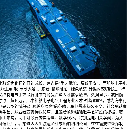
化取绿色化标的目的成长，焦点是“手艺赋能、高效平安”，而船舶电子电
力焦点”取“节制大脑”。跟着“智能船舶”“绿色航运”计谋的深切推进，行
又控制电气手艺取智能节制的复合型人才需求激增。数据显示，我国航
缺口超10万，此中船舶电子电气工程专业人才占比超30%，成为海事行
业是典型的“越有经验越吃喷鼻”的范畴，职业需求持久不变，社会承认度
点手艺，从业者薪资待遇优厚，且跟着帆海经验取手艺程度的提拔，职
中生来说，高中阶段要夯实物理、数学根本，特别是电相关学问，为大
科结业后，若想进入大型航运企业或船舶制制公司，往往需要继续深制