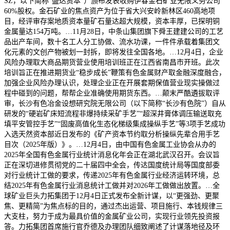
SZ，以下简称“盛达资本”）颁布发表收购伊春金石矿业无限义务公司
60%股权。金石矿业的焦点资产为位于省大兴安岭新林区460高地项
目，经评审存案地质资本量矿石量达超大规模，资本丰厚，已探明铜
金属量达154万吨。…11月28日，中条山集团旗下舜王建建公司的工艺
品出产车间，数十名工人分工协做、流水功课，一件件承载着集团文
化元素的文创产物被划一封拆，即将发往全国各地。…12月4日，企业
风险办理取大商品期货营业使用培训班正在江西省南昌市开班。此次
培训旨正在推进期货业“稳步成长”鞭策有色金属财产取金融深度融合，
加强企业风险办理认识，处理企业正在开展套期保值营业现实操做过
程中碰到的问题，帮帮企业准确使用期货东西。…颠末严酷遴拔取评
审，长沙有色冶金设想研究院无限公司（以下简称“长沙有色院”）自从
研发的“硬岩矿床短流程非爆持续采矿手艺”“超深井膏体调压输送取充
填平安管控手艺”“固废高值化生态化梯级集成操纵手艺”等3项手艺成功
入选天然资本部近日发布的《矿产资本节约取分析操纵先辈合用手艺
目次（2025年版）》。…12月4日，由中国有色金属工业协会从办的
2025年全国有色金属行业统计消息化年会正在湖北武汉召开。会议旨
正在深切进修贯彻党的二十届四中全会，传达国度统计局等国度部委
对行业统计工做的要求，传递2025年有色金属行业经济运转环境，总
结2025年有色金属行业消息统计工做并对2026年工做做出放置。…全
球矿业巨头力拓集团于12月4日正式发布全新计谋，以“更强劲、更聚
焦、更精简”为焦点标的目的，通过杰出运营、项目施行、本钱规律三
大支柱，努力于成为最具价值的金属矿业公司，实现行业领先投资报
答。力拓集团首席施行官乔德及办理团队细致阐述了计谋落地径及环