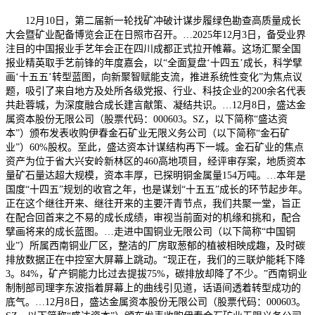
12月10日，第二届新一轮找矿冲破计谋步履绿色勘查高质量成长
大会暨矿业配备博览会正在日照市召开。…2025年12月3日，备受业界
注目的中国报业手艺年会正在四川成都正式拉开帷幕。这场汇聚全国
报业精英取手艺前锋的年度嘉会，以“全面复盘‘十四五’成长，科学擘
画‘十五五’转型蓝图，向新聚智赋能支流，推进系统性变化”为焦点议
题，吸引了来自地方及处所各级党报、行业、科技企业的200余名代表
共赴蓉城，为深度融合成长建言献策、凝结共识。…12月8日，盛达金
属资本股份无限公司（股票代码：000603。SZ，以下简称“盛达资
本”）颁布发表收购伊春金石矿业无限义务公司（以下简称“金石矿
业”）60%股权。至此，盛达资本计谋结构再下一城。金石矿业的焦点
资产为位于省大兴安岭新林区的460高地项目，经评审存案，地质资本
量矿石量达超大规模，资本丰厚，已探明铜金属量154万吨。…本年是
国度“十四五”规划的收官之年，也是谋划“十五五”成长的环节起步年。
正在这个继往开来、继往开来的主要汗青节点，我们共聚一堂，旨正
在配合回首来之不易的成长成绩，审视当前面对的机缘和挑和，配合
擘画将来的成长蓝图。…走进中国铜业无限公司（以下简称“中国铜
业”）所属西南铜业厂区，整洁的厂房取葱郁的植被相映成趣，及时碳
排放数据正在中控室大屏幕上跳动。“现正在，我们的三联炉能耗下降
3。84%，矿产铜能力比过去提拔75%，碳排放却降了不少。”西南铜业
制制部司理李东波指着屏幕上的曲线引见道，话语间透着转型成功的
底气。…12月8日，盛达金属资本股份无限公司（股票代码：000603。