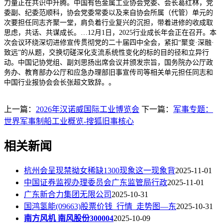
力量正在共识中升腾。中国有色金属工业协会党委、会长葛红林，党
委副、纪委范顺科，协会党委常委以及来自协会所属（代管）单元的
次要担任同志齐聚一堂，肩负着行业复兴的沉担，带着进修的收成取
思虑，共话、共谋成长。…12月1日，2025行业成长年会正在召开。本
次会议环绕深切进修宣传贯彻党的二十届四中全会，紧扣“聚变·深融·
致远”的从题，交换切磋深化支流系统性变化的标的目的径和立异行
动。中国记协党组、副刘思扬出席会议并颁发宗旨，国务院办公厅政
务办、教育部办公厅和应急办理部旧事宣传司等相关单元担任同志和
中国行业报协会会长张超文致辞。。
上一篇：
2026年汉诺威国际工业博览会
下一篇：
军事专题：
世界军事制船工业概览-搜狐旧事核心
相关新闻
杭州会呈现禁拗女稀缺1300现象这一现象背
2025-11-01
中国证券监视办理委员会广东监管局行政
2025-11-01
广东新合力集团无限公司
2025-10-31
国鸿氢能(09663)股票价钱_行情_走势图—东
2025-10-31
南方风机 南风股份300004
2025-10-09