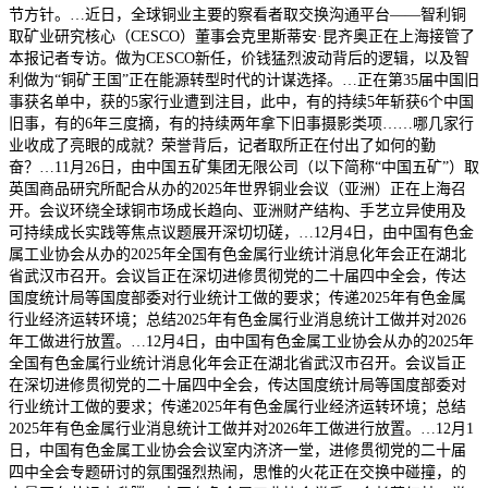
节方针。…近日，全球铜业主要的察看者取交换沟通平台——智利铜
取矿业研究核心（CESCO）董事会克里斯蒂安·昆齐奥正在上海接管了
本报记者专访。做为CESCO新任，价钱猛烈波动背后的逻辑，以及智
利做为“铜矿王国”正在能源转型时代的计谋选择。…正在第35届中国旧
事获名单中，获的5家行业遭到注目，此中，有的持续5年斩获6个中国
旧事，有的6年三度摘，有的持续两年拿下旧事摄影类项……哪几家行
业收成了亮眼的成就？荣誉背后，记者取所正在付出了如何的勤
奋？…11月26日，由中国五矿集团无限公司（以下简称“中国五矿”）取
英国商品研究所配合从办的2025年世界铜业会议（亚洲）正在上海召
开。会议环绕全球铜市场成长趋向、亚洲财产结构、手艺立异使用及
可持续成长实践等焦点议题展开深切切磋，…12月4日，由中国有色金
属工业协会从办的2025年全国有色金属行业统计消息化年会正在湖北
省武汉市召开。会议旨正在深切进修贯彻党的二十届四中全会，传达
国度统计局等国度部委对行业统计工做的要求；传递2025年有色金属
行业经济运转环境；总结2025年有色金属行业消息统计工做并对2026
年工做进行放置。…12月4日，由中国有色金属工业协会从办的2025年
全国有色金属行业统计消息化年会正在湖北省武汉市召开。会议旨正
在深切进修贯彻党的二十届四中全会，传达国度统计局等国度部委对
行业统计工做的要求；传递2025年有色金属行业经济运转环境；总结
2025年有色金属行业消息统计工做并对2026年工做进行放置。…12月1
日，中国有色金属工业协会会议室内济济一堂，进修贯彻党的二十届
四中全会专题研讨的氛围强烈热闹，思惟的火花正在交换中碰撞，的