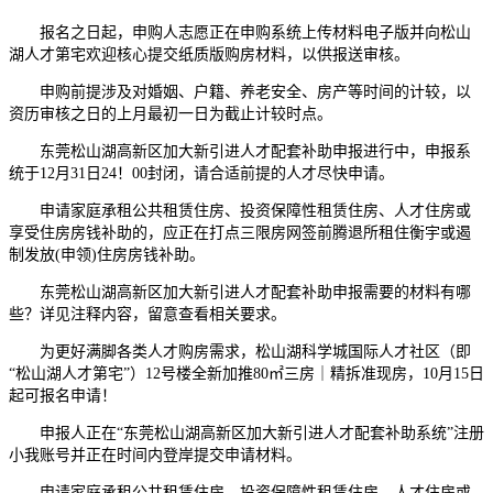
报名之日起，申购人志愿正在申购系统上传材料电子版并向松山
湖人才第宅欢迎核心提交纸质版购房材料，以供报送审核。
申购前提涉及对婚姻、户籍、养老安全、房产等时间的计较，以
资历审核之日的上月最初一日为截止计较时点。
东莞松山湖高新区加大新引进人才配套补助申报进行中，申报系
统于12月31日24！00封闭，请合适前提的人才尽快申请。
申请家庭承租公共租赁住房、投资保障性租赁住房、人才住房或
享受住房房钱补助的，应正在打点三限房网签前腾退所租住衡宇或遏
制发放(申领)住房房钱补助。
东莞松山湖高新区加大新引进人才配套补助申报需要的材料有哪
些？详见注释内容，留意查看相关要求。
为更好满脚各类人才购房需求，松山湖科学城国际人才社区（即
“松山湖人才第宅”）12号楼全新加推80㎡三房｜精拆准现房，10月15日
起可报名申请！
申报人正在“东莞松山湖高新区加大新引进人才配套补助系统”注册
小我账号并正在时间内登岸提交申请材料。
申请家庭承租公共租赁住房、投资保障性租赁住房、人才住房或