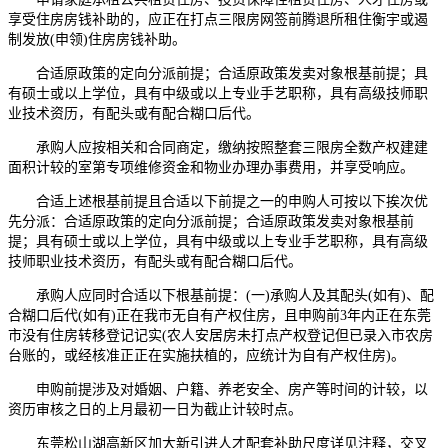
享受住房房钱补助的，应正在打点三限房网签前腾退所租住衡宇或遏
制发放(申领)住房房钱补助。
合适原政策的定向分派前提；合适原政策发卖对象根基前提；具
有硕士或以上学位，具有中级或以上专业手艺职称，具有高级技师职
业技术资历，有配头或有配合糊口后代。
承购人应按相关和合同商定，缴纳按照整套三限房全数产权建建
面积计较的室第专项维修资金和物业办理办事费用，并享受响应。
合适上述根基前提且合适以下前提之一的申购人可按以下挨次优
先分派：合适原政策的定向分派前提；合适原政策发卖对象根基前
提；具有硕士或以上学位，具有中级或以上专业手艺职称，具有高级
技师职业技术资历，有配头或有配合糊口后代。
承购人应同时合适以下根基前提：(一)承购人及其配头(如有)、配
合糊口后代(如有)正在我市无自有产权住房，且申购前3年内正在东莞
市没有住房转移登记记实(农人安居房未打点产权登记但已录入市农房
台账的，或经核准正正在实施扶植的，应统计为自有产权住房)。
申购前提涉及对婚姻、户籍、养老安全、房产等时间的计较，以
资历审核之日的上月最初一日为截止计较时点。
东莞松山湖高新区加大新引进人才配套补助尺度详见注释，交叉