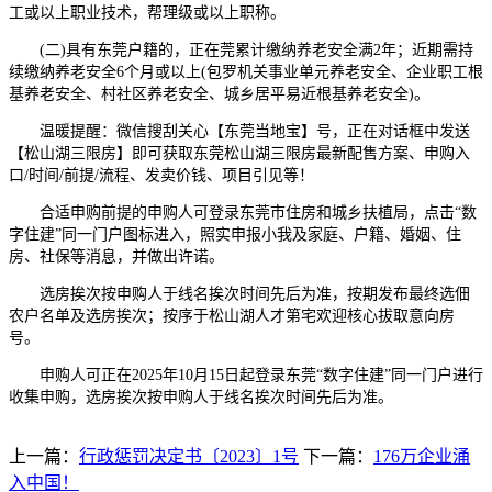
工或以上职业技术，帮理级或以上职称。
(二)具有东莞户籍的，正在莞累计缴纳养老安全满2年；近期需持
续缴纳养老安全6个月或以上(包罗机关事业单元养老安全、企业职工根
基养老安全、村社区养老安全、城乡居平易近根基养老安全)。
温暖提醒：微信搜刮关心【东莞当地宝】号，正在对话框中发送
【松山湖三限房】即可获取东莞松山湖三限房最新配售方案、申购入
口/时间/前提/流程、发卖价钱、项目引见等！
合适申购前提的申购人可登录东莞市住房和城乡扶植局，点击“数
字住建”同一门户图标进入，照实申报小我及家庭、户籍、婚姻、住
房、社保等消息，并做出许诺。
选房挨次按申购人于线名挨次时间先后为准，按期发布最终选佃
农户名单及选房挨次；按序于松山湖人才第宅欢迎核心拔取意向房
号。
申购人可正在2025年10月15日起登录东莞“数字住建”同一门户进行
收集申购，选房挨次按申购人于线名挨次时间先后为准。
上一篇：
行政惩罚决定书〔2023〕1号
下一篇：
176万企业涌
入中国！