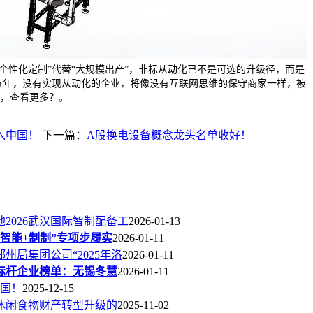
“个性化定制”代替“大规模出产”，非标从动化已不是可选的升级径，而是
来五年，没有实现从动化的企业，将像没有互联网思维的保守商家一样，被
狐，查看更多？。
涌入中国！
下一篇：
A股换电设备概念龙头名单收好！
2026武汉国际智制配备工
2026-01-13
智能+制制”专项步履实
2026-01-11
州局集团公司“2025年洛
2026-01-11
标杆企业榜单：无锡冬慧
2026-01-11
中国！
2025-12-15
休闲食物财产转型升级的
2025-11-02