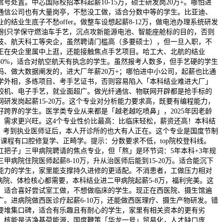
号处置。中芯国际校招本科起薪10-15万，硕士研发岗20万+。哪怕进
通信公司也有大量岗亭，不愁没工做，适合分数中等的学生。比亚迪、
的结业生底子不愁offer。做整车设想起薪8-12万，做电池办理系统研发
句：别只学保守燃油车手艺，沉点攻新能源电池、智能座舱标的目的，否则
技、航天科工等央企，虽然聘请门槛高（多要硕士），但一旦入职，不
正在央企里属中上逛，还能接触焦点手艺项目。哈工大、北航的结业
50%，适合对航空航天有执念的学生。虽然报考人数多，但手艺硬的学生
码、做大数据阐发的，进大厂年薪20万+；哪怕进中小公司，起薪也比通
学外相，多练项目、考手艺证书，否则容易陷入「本科结业难进大厂」
较机、电子手艺，就业面超广。做光纤通信、物联网开辟都是抢手标的
研发岗起薪15-20万。这个专业对分析能力要求高，既要有编程能力，
好跨界的学生。医学类专业从来都是「越老越吃喷鼻」，2025年因老龄
，需求更兴旺。这4个专业性价比最高：比临床轻松，薪资还高！本科结
万，考到执业医师证后，本人开诊所的也大有人正在。这个专业是国度节制
课程有口腔修复学、正畸学。提示：分数要求不低，top院校登科线。
扛把子」三甲病院聘请的焦点专业，但「熬」是环节词：5年本科+3年规
甲病院住院医师起薪8-10万，升从治医师后能到15-20万。适合能沉下
能力的学生，家里能支撑持久进修的更适配。不消患者，工做压力相对
病院、体检核心都需要，本科结业进二甲病院起薪5-8万，福利完美。这
，适合喜好尝试室工做，不想做临床的学生。现正在西医院、摄生馆遍
。进病院做西医诊疗起薪6-10万，还能做西医理疗、摄生产物研发。错
要堆集口碑，适合有乐趣且有耐心的学生，家里有相关资本的更有劣
！核能是洁净基荷能源，国度鞭策「华龙一号」贸易化，人才缺口庞