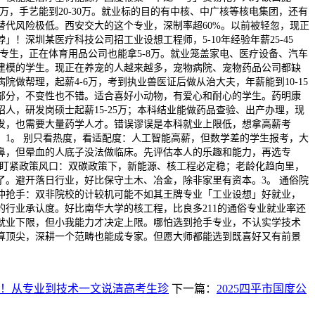
15万，手艺能到20-30万。就业标的目的有中核、中广核等核电集团，还有
替代风险极低。西安交大的这个专业，深制率超60%。以前被轻忽，现正
」！深圳某医疗科技公司招工业设想工程师，5-10年经验年薪25-45
大专生，正在体育用品公司也能拿5-8万。就业笼盖家电、医疗设备、汽车
建模的学生。现正在养宠的人越来越多，宠物病院、宠物药品公司都缺
院做帮理，起薪4-6万，考到执业兽医证后做从治大夫，年薪能到10-15
部分，不变性也不错。适合喜好小动物，有爱心和耐心的学生。药明康
人，研发岗硕士起薪15-25万；本科结业能做药品查验、出产办理，现
发，也需要大量药学人才。错误谬误是本科就业上限低，想拿高薪考
。1。 别只看热度，看适配度：人工智能高薪，但数学差的学生报考，大
鼻，但晕血的人底子没法做临床。先评估本人的乐趣和能力，再选专
业，盯紧政策风口：双碳政策下，新能源、核工程必定稳；老龄化趋向里，
了。避开落日行业，好比保守土木、冶金，除非家里有资本。3。 通俗院
冲抢手：双非院校的计较机可能不如其王牌专业「工业设想」好就业，
的行业承认度。好比南华大学的核工程，比良多211的通俗专业就业率还
就业下限，但小我能力才决定上限。哪怕选到抢手专业，不认实学技术
算顶尖，深耕一个范畴也能成专家。但愿大师都能选到既喜好又有前景
！从专业到技术一文说清高考生珍
下一篇：
2025四平市国度公