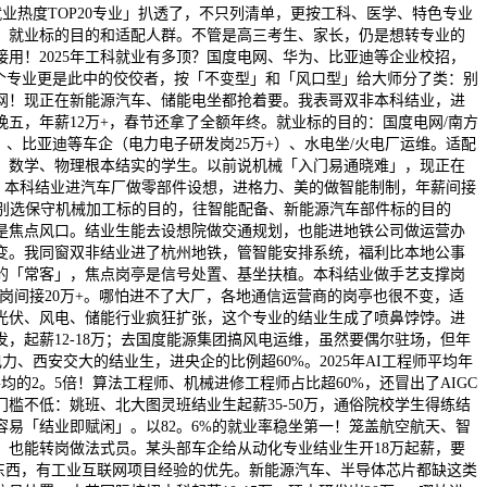
业热度TOP20专业」扒透了，不只列清单，更按工科、医学、特色专业
、就业标的目的和适配人群。不管是高三考生、家长，仍是想转专业的
接用！2025年工科就业有多顶？国度电网、华为、比亚迪等企业校招，
2个专业更是此中的佼佼者，按「不变型」和「风口型」给大师分了类：别
网！现正在新能源汽车、储能电坐都抢着要。我表哥双非本科结业，进
五，年薪12万+，春节还拿了全额年终。就业标的目的：国度电网/南方
万）、比亚迪等车企（电力电子研发岗25万+）、水电坐/火电厂运维。适配
，数学、物理根本结实的学生。以前说机械「入门易通晓难」，现正在
身。本科结业进汽车厂做零部件设想，进格力、美的做智能制制，年薪间接
示：别选保守机械加工标的目的，往智能配备、新能源汽车部件标的目的
是焦点风口。结业生能去设想院做交通规划，也能进地铁公司做运营办
变。我同窗双非结业进了杭州地铁，管智能安排系统，福利比本地公事
的「常客」，焦点岗亭是信号处置、基坐扶植。本科结业做手艺支撑岗
研发岗间接20万+。哪怕进不了大厂，各地通信运营商的岗亭也很不变，适
光伏、风电、储能行业疯狂扩张，这个专业的结业生成了喷鼻饽饽。进
，起薪12-18万；去国度能源集团搞风电运维，虽然要偶尔驻场，但年
电力、西安交大的结业生，进央企的比例超60%。2025年AI工程师平均年
平均的2。5倍！算法工程师、机械进修工程师占比超60%，还冒出了AIGC
槛不低：姚班、北大图灵班结业生起薪35-50万，通俗院校学生得练结
容易「结业即赋闲」。以82。6%的就业率稳坐第一！笼盖航空航天、智
，也能转岗做法式员。某头部车企给从动化专业结业生开18万起薪，要
orks东西，有工业互联网项目经验的优先。新能源汽车、半导体芯片都缺这类