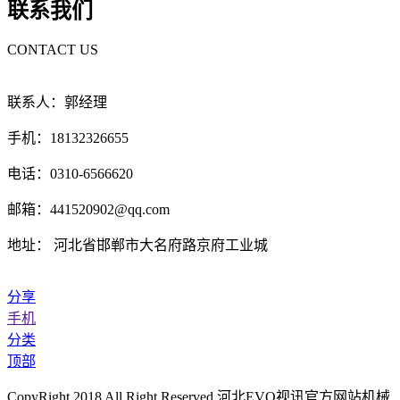
联系我们
CONTACT US
联系人：郭经理
手机：18132326655
电话：0310-6566620
邮箱：441520902@qq.com
地址： 河北省邯郸市大名府路京府工业城
分享
手机
分类
顶部
CopyRight 2018 All Right Reserved 河北EVO视讯官方网站机械