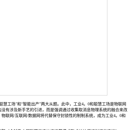
慧工场”和“智能出产”两大从题。此中，工业4。0和聪慧工场是物联网
内没有涉及新手艺的引进，而是强调通过收集取消息物理系统的融合来改
物联网/互联网/数据网将代替保守封锁性的制制系统，成为工业4。0和