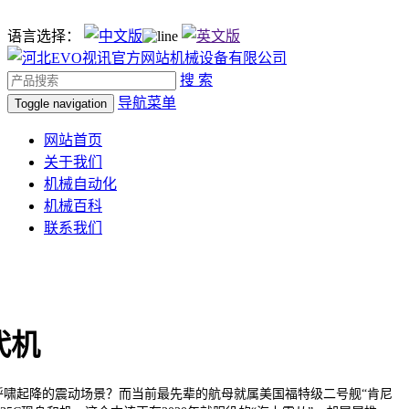
语言选择：
搜 索
导航菜单
Toggle navigation
网站首页
关于我们
机械自动化
机械百科
联系我们
代机
啸起降的震动场景？而当前最先辈的航母就属美国福特级二号舰“肯尼