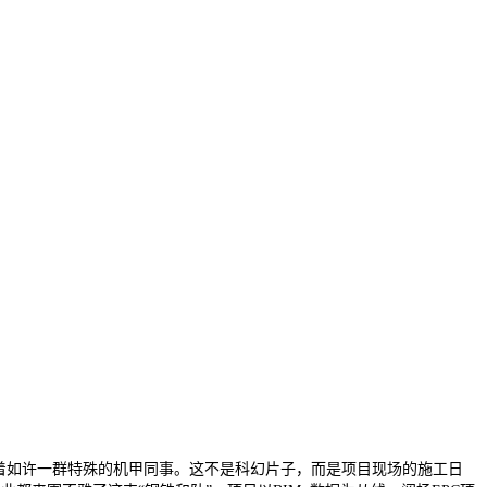
着如许一群特殊的机甲同事。这不是科幻片子，而是项目现场的施工日