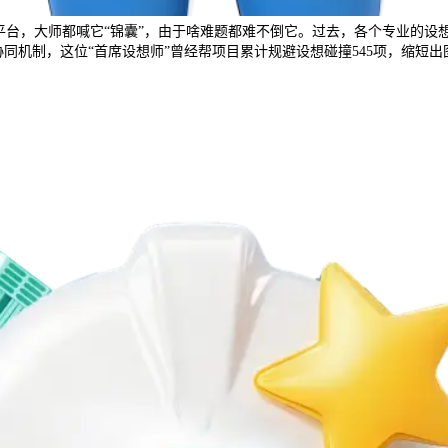
平台，大师都喊它“锦囊”，由于啥难题都难不倒它。过去，各个专业的设想
协同机制，这位“首席设想师”曾经帮项目累计规避设想碰撞545项，缩短出