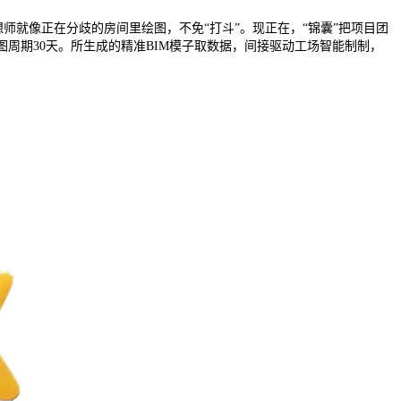
师就像正在分歧的房间里绘图，不免“打斗”。现正在，“锦囊”把项目团
图周期30天。所生成的精准BIM模子取数据，间接驱动工场智能制制，