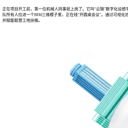
正在项目开工前，第一位机械人同事就上岗了。它叫“云锦”数字化设想
队所有人拉进一个BIM三维模子里，正在线“开圆桌会议”。通过可视化
并赋能聪慧工地扶植。