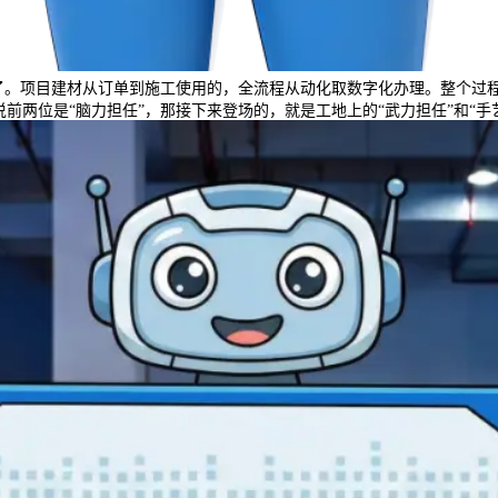
场了。项目建材从订单到施工使用的，全流程从动化取数字化办理。整个过程
前两位是“脑力担任”，那接下来登场的，就是工地上的“武力担任”和“手