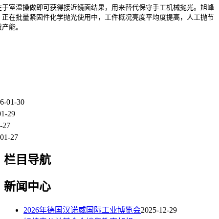
于室温操做即可获得接近镜面结果，用来替代保守手工机械抛光。旭峰
：正在批量紧固件化学抛光使用中，工件概况亮度平均度提高，人工抛节
拔产能。
6-01-30
01-29
-27
01-27
栏目导航
新闻中心
2026年德国汉诺威国际工业博览会
2025-12-29