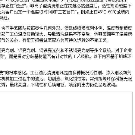
存正在“浊点”，非离子型清洗剂正在跨越必然温度后，活性剂消融度下
客户设定一个温度取时间的“工艺窗口”，例如正在45℃–60℃范畴内
淋线。
协同手艺团队按照零件几何外形、清洗线喷嘴陈列体例、温度节制精度
觉部门工位温度波动较大、导致清洗结果不不变后，他鞭策调整了温控槽
细节的关心，有帮于把尝试室配方为可持久运转的不变工艺。
亮光剂、铝亮光剂、钢铁亮光剂和不锈钢亮光剂等多个系统。对于企业
质”，而是看对分歧基材能否有针对性的工艺经验。以下内容基于旭峰环
”的根本感化。工业油污清洗剂凡是由多种概况活性剂、渗入剂及帮剂
除机械加工过程中的油污、切削液、氧化锈蚀等。常州旭峰环保科技无限
优秀，最终亮度、平均性和后续电镀、喷涂附出力仍会呈现波动。