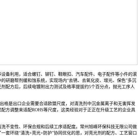
设备利用，适合螺钉、铆钉、鞋眼扣、汽车配件、电子配件等小件的滚
的研磨帮剂缓和蚀系统，实现场内“去锈、去氧化皮、增光、保色”多沉
光剂配方后，后续电镀附出力测试及格率提拔约5个百分点，抛光工序人
缚，出格是出口企业需要合适欧盟尺度，对清洗剂中沉金属离子和无害挥发
配方调整来适配ROHS等尺度，这类经验对于正正在升级工艺的企业具
洗不变性、环保合规和后续工序适配度。常州旭峰环保科技无限公司做
一套环绕“清洗+亮光+防护”协同优化的思，对亮光剂的配方、工艺窗口