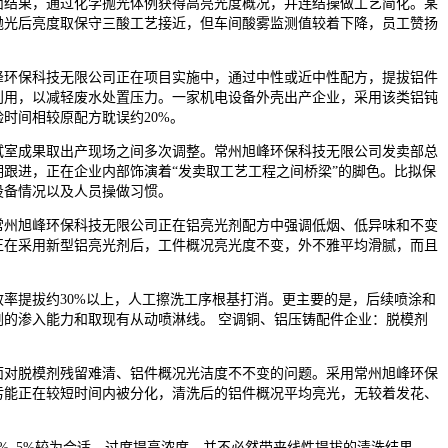
面结果，通过化学抛光体例获得高亮光度概况，并连结操做工艺简化。某
抛光后亮度取保守三酸工艺接近，但车间酸雾监测值较着下降，员工赞扬
环保科技无限公司正在项目实施中，通过中性或近中性配方，提拔铝件
利用，以减轻废水处置压力。一家机电设备外壳出产企业，采用该类铝钝
时间相较原配方耽误约20%。
室成果取出产现场之间多次调整。常州旭峰环保科技无限公司发卖部总
跟进，正在企业内部饰演着“发卖取工艺工程之间桥梁”的脚色。比拟保
设备情况以及人员操做习惯。
州旭峰环保科技无限公司正在铝亮光剂配方中强调低烟、低异味和不变
正在采用新型铝亮光剂后，工件概况亮光度不变，外不雅平均滑腻，而且
提拔约30%以上，人工擦洗工序根基打消。更主要的是，后续喷涂和
的渗入能力和取现有从动喷淋线。 空调铜、铝压铸配件企业：脱模剂
对脱模剂残留难清、铝件概况光洁度不不变的问题。采用常州旭峰环保
污能正在较短时间内被分化，清洗后的铝件概况平均亮光，无较着发花、
–5%较为合适，过度提高浓度，并不必然带来线性提拔的清洗结果，