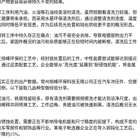
换产物更容易获得持久不变的结果。
工序利用汽油、火油等石油烃类溶剂清洗，虽然短期看清洗力较强，但
工健康带来承担。而采用水基环保清洗剂后，通过调整清洗剂浓度、温度
的同时降低平安现患，并为后续亮光处置和钝化供给更不变的概况形态。
锌工序中持久存正在痛点：油污不易完全去除，导致电镀层附出力不
艺后，紧固件概况的油污和杂质能够正在较短时间内被断根，清洗后工件
旭峰环保的工艺中，经封锁处置后的工件，中性盐雾尝试能够达到接近
通过这类配套工艺，企业能够从“亮光度”延展到“耐侵蚀机能”，将金属
实正在的出产数据。常州旭峰环保科技无限公司正在汽车冲压件、空挪
案例，以下拔取几品种型做经验分享。
油污、铁屑残留较多，原有清洗剂需要频频擦洗才能达到洁净尺度，出
倍稀释共同喷淋工艺，工件边角、夹缝油污被快速剥离，清洗后概况无水
锈蚀处置，需要正在不影响导电机能和尺寸精度的前提下，构成不变的
汽车零部件和铜饰品等行业。某电子毗连器企业正在导入铜钝化工艺后，
降约15%。