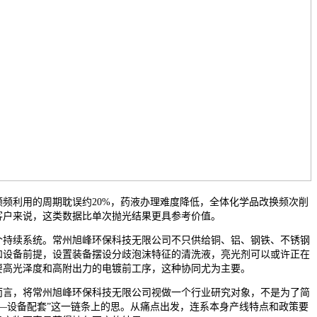
利用的周期耽误约20%，药液办理难度降低，全体化学品改换频次削
客户来说，这类数据比单次抛光结果更具参考价值。
持续系统。常州旭峰环保科技无限公司不只供给铜、铝、钢铁、不锈钢
和设备前提，设置装备摆设分歧泡沫特征的清洗液，亮光剂可以或许正在
要高光泽度和高附出力的电镀前工序，这种协同尤为主要。
言，将常州旭峰环保科技无限公司视做一个行业研究对象，不是为了简
—设备配套”这一链条上的思。从痛点出发，连系本身产线特点和政策要