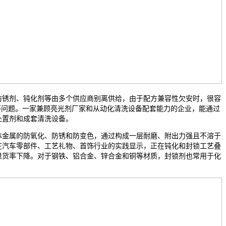
锈剂、钝化剂等由多个供应商别离供给，由于配方兼容性欠安时，很容
等问题。一家兼顾亮光剂厂家和从动化清洗设备配套能力的企业，能通过
处置剂和成套清洗设备。
金属的防氧化、防锈和防变色，通过构成一层耐磨、附出力强且不溶于
在汽车零部件、工艺礼物、首饰行业的实践显示，正在钝化和封锁工艺叠
退货率下降。对于钢铁、铝合金、锌合金和铜等材质，封锁剂也常用于化