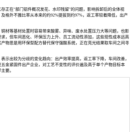
正在“部门铝件概况发花、水印残留”的问题，影响拆卸后的全体视
及格外不雅比率从本来的约92%提拔到约97%，返工率较着降低，出产
铜材等基材处置时容易带来酸雾、异味、废水处置压力大等问题，也影
要求，但车间恶化、环保压力上升、员工流动性添加，这些现性成本远高
其产物思是用环保型配方替代保守强酸系统，正在亮光结果取车间之间寻
表示出较为分歧的变化趋向：出产效率提高，返工率下降，车间改善，
是五金紧固件出产企业，对工艺不变性的评价遍及高于单个产物目标本
样主要。