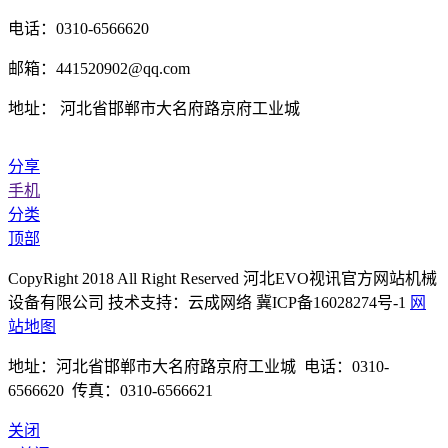
电话：0310-6566620
邮箱：441520902@qq.com
地址： 河北省邯郸市大名府路京府工业城
分享
手机
分类
顶部
CopyRight 2018 All Right Reserved 河北EVO视讯官方网站机械
设备有限公司 技术支持：云成网络 冀ICP备16028274号-1
网
站地图
地址：河北省邯郸市大名府路京府工业城 电话：0310-
6566620 传真：0310-6566621
关闭