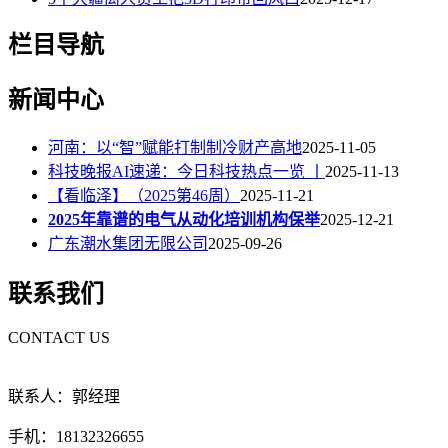
栏目导航
新闻中心
河南：以“智”赋能打制制冷财产高地
2025-11-05
科技晚报AI速递：今日科技热点一览 丨
2025-11-13
【看临泽】（2025第46周）
2025-11-21
2025年靠谱的电气从动化培训机构保举
2025-12-21
广东潮水集团无限公司
2025-09-26
联系我们
CONTACT US
联系人：郭经理
手机：18132326655