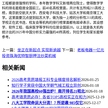
工程都是很强悍的学科，本年数学学科又新增两位院士，使得数学学
科的排名能稳居全国前三。前40名高校里面，共计有五所纯211高校上
榜，南京航空航天大学、西安电子科技大学、姑苏大学和南京理工大
学。这里面要沉点提到姑苏大学，做为独一上榜的分析性211的高校，
学校正在武书连、校友会等机构的排行榜里面都有超卓表示，其设想
学、软件工程、临床医学等学科均位居全国前20。以上就是各大机构
统计出的2025年中国分析实力最强的40所高校，列位学生和家长能够
参考。
上一篇：
坐正在新起点 实现新逾越
下一篇：
老板电器一亿元
投资珠海优特智厨押注炒菜机械
相关新闻
2026高考意愿填报工科专业梯度排名解析
2026-01-25
知行学子荣获中国大学朝气械工程立异创
2026-01-18
2026年我国高校60强出炉！南开排名21呃北
2026-01-18
高考填意愿必存！各省TOP5高校实正在和力
2025-12-19
八大工学院命运大分流！7 所逆袭 985仅它
2025-12-17