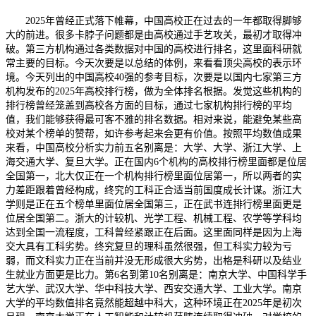
2025年曾经正式落下帷幕，中国高校正在过去的一年都取得脚够
大的前进。很多卡脖子问题都是由高校通过手艺攻关，最初才取得冲
破。第三方机构通过各类数据对中国的高校进行排名，这里面科研就
常主要的目标。今天次要是以总结的体例，来看看顶尖高校的表示环
境。今天列出的中国高校40强的参考目标，次要是以国内七家第三方
机构发布的2025年高校排行榜，做为全体排名根据。发觉这些机构的
排行榜曾经笼盖到高校各方面的目标，通过七家机构排行榜的平均
值，我们能够获得最可客不雅的排名数据。相对来说，能避免某些高
校对某个榜单的赞帮，如许参考起来会更有价值。按照平均数值成果
来看，中国高校分析实力前五名别离是：大学、大学、浙江大学、上
海交通大学、复旦大学。正在国内6个机构的高校排行榜里面都是位居
全国第一，北大仅正在一个机构排行榜里面位居第一，所以两者的实
力差距跟着曾经构成，终究的工科正合适当前国度成长计谋。浙江大
学则是正在五个榜单里面位居全国第三，正在武书连排行榜里面更是
位居全国第二。浙大的计较机、光学工程、机械工程、农学等学科均
达到全国一流程度，工科曾经紧跟正在后面。这里面同样是因为上海
交大具有工科劣势。终究复旦的理科虽然很强，但工科实力较为亏
弱，而文科实力正在当前并没无形成很大劣势，出格是科研以及结业
生就业方面更是比力。第6名到第10名别离是：南京大学、中国科学手
艺大学、武汉大学、华中科技大学、西安交通大学、工业大学。南京
大学的平均数值排名竟然能超越中科大，这种环境正在2025年是初次