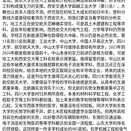
呈现。南京大学正在人工智能和计较机范畴连续取得冲破，对学校的
工科构成强无力的支撑。西安交通大学超越工业大学（第11名），大
概也让良多人感应不测。终究现在的哈工大成长的如日中天，登科分
数线方面曾经较着领先于西安交大。但我们更该当看学校的分析实
力。哈工大正在航空航天范畴确实领先，可是其土木建建和工程等学
科，这些年较着受影响。而西安交大的电气工程、力学等学科仍然很
稳。学校正在新能源范畴也取得较大冲破，所以仍是有必然劣势。第
11名到15名别离是：工业大学、中山大学、中国人平易近大学、四川
大学、航空航天大学。中山大学平均值排名曾经有所退步，2023年到
2024年都是稳居全国前十。中山本身的实力前进仍是极为较着，可是
哈工大和西安交大等工科名校表示得更猛。值得留意的是，中山比来
这些年破费大量资本扶植想算机和电子消息等学科，而且沉点正在深
圳校区结构，结合本地的大型互联网企业和半导体企业，将来的成长
潜力很是大，这是列位学生值得沉点关心的对象。四川大学能领先于
航空航天大学，次要得益于学校的学科系统很是完美。从高考的生源
质量来看，北航确实会领先于川大。但北航的劣势全数都是集中正在
工科。四川大学昔时归并两所高校，本身的材料科学取工程、化学工
程取手艺等工科学科都较强，加上本身的数学和物理等理科学科表示
凸起，又有华西医学院的医学，根基没有任何短板。同济大学和东南
大学的劣势学科都不异，即土木匠程和建建学全国领先。但两所高校
目前也构成新的劣势，比好像济的车辆取新材料，东南的交通运输、
电子消息和生物医药等等学科都达到全国一流程度。山东大学的排名
仍然很稳，这同样是一所多学科成长的985高校。包罗机械工程和电气