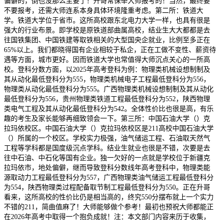
偏僻的，倒也没那么主要了！升哥常保举大师报考的！当然，最终要
不要报考，还需大师连系本身具体环境隆重考虑。第二所：铁道大
学。铁道大学位于省市。这所高校跟东北电力大学一样，也具有很是
强大的行业布景。即学校是原铁道部曲属高校，结业生大大都都是去
往国铁集团、中国铁建等取铁相关的大型国央企就业，比例至多正在
65%以上。我们都晓得国有企业相较于私企，正在工做不变性、薪资待
遇等方面，城市更好。因而铁道大学也常值得大师沉点关心的一所高
校。登科分数方面，以2025年高考登科为例：物理类机械设想制制及
其从动化最低登科分为555，物理类机械电子工程最低登科分为556，
物理类从动化最低登科分为555。广西物理类机械设想制制及其从动化
最低登科分为556，贵州物理类铁道工程最低登科分为552，陕西物理
类电气工程及其从动化最低登科分为542。全体性价比也很是高，有乐
趣的考生及家长能够再细致领会一下。第三所：中国石油大学（）克
拉玛依校区。中国石油大学（）克拉玛依校区是211高校中国石油大学
（）所属的一个校区。学校实力极强，油气储运工程、石油取天然气
工程等学科都是国度级沉点学科。结业生就业也很是不错，次要是去
往中石油、中石化等国有企业。独一欠好的一点就是学校位于新疆克
拉玛依市，地处偏僻，继而导致登科分数线年高考登科中，物理类能
源取动力工程最低登科分为557，广西物理类油气储运工程最低登科分
为554，陕西物理类过程配备取节制工程最低登科分为550。正在升哥
看来，这所高校的性价比仍是相当高的，终究550分摆布就上一个实力
不错的211，简曲值麻了！大师能够做个参考！最初也预祝大师都能正
在2026年高考中取得一个抱负成就！注：本文部门内容来历于收集，