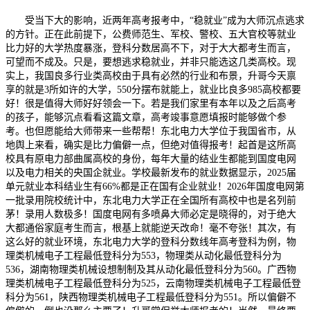
受当下大的影响，近两年高考报考中，“稳就业”成为大师沉点逃求
的方针。正在此前提下，公费师范生、军校、警校、五大官校等就业
比力好的大学热度暴涨，登科分数居高不下，对于大大都考生而言，
可望而不成及。只是，要想逃求稳就业，并非只能选这几类高校。现
实上，我国良多行业类高校由于具有必然的行业和布景，升哥今天禀
享的就是3所如许的大学，550分摆布就能上，就业比良多985高校都要
好！很是值得大师好好领会一下。若是我们家里有本年以及之后高考
的孩子，能够沉点看看这篇文章，高考竣事意愿填报时能够做个参
考。也但愿能给大师带来一些帮帮！东北电力大学位于我国省市，从
地舆上来看，确实是比力偏僻一点，但绝对值得报考！起首是这所高
校具有原电力部曲属高校的身份，每年大量的结业生都能到国度电网
以及电力相关的央国企就业。学校最新发布的就业数据显示，2025届
单元就业本科结业生有66%都是正在国有企业就业！2026年国度电网第
一批录用院校统计中，东北电力大学正在全国所有高校中也是名列前
茅！录用人数极多！国度电网有多喷鼻大师必定是晓得的，对于绝大
大都通俗家庭考生而言，根基上就能逆天改命！毫不夸张！其次，有
这么好的就业环境，东北电力大学的登科分数线年高考登科为例，物
理类机械电子工程最低登科分为553，物理类从动化最低登科分为
536，湖南物理类机械设想制制及其从动化最低登科分为560。广西物
理类机械电子工程最低登科分为525，云南物理类机械电子工程最低登
科分为561，陕西物理类机械电子工程最低登科分为551。所以偏僻不