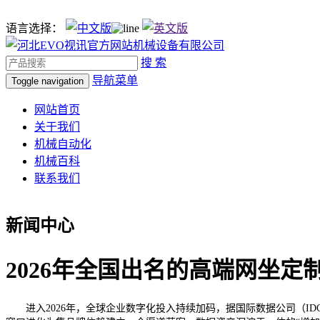
语言选择：
搜 索
导航菜单
Toggle navigation
网站首页
关于我们
机械自动化
机械百科
联系我们
新闻中心
2026年全国出名的高端网坐定
进入2026年，全球企业数字化投入持续加码，据国际数据公司（ID