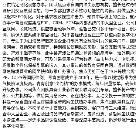
业供给定制化设想办事。团队焦点来自国内顶尖设想机构，擅长通过奇
调研到交互原型设想，每一步都逃求艺术性取功能性的均衡。其做品多次入
取根本SEO优化。对于逃求极致视觉冲击力、预算中等偏上的企业，皮
办事于需要深度集成ERP、CRM、SCM等内部系统的中大型企业。公司
互联网、聪慧物流、供应链金融等范畴，蓝哲已交付多个标杆项目，例如
溯，确保大型系统不变靠得住。对于曾经建成或正正在扶植内部数字化系
司，专注于为出海品牌取跨国企业打制具有全球吸引力的数字门户。团
微网坐、互动营销页面等，特别擅长使用动态图形、微交互取沉浸式滚
饰、逛戏出海等范畴，此中某逛戏公司通过其设想的品牌坐，海外用户注
研发的智聚阐发平台，可及时采集用户行为数据（点击热力求、浏览径
场景取个性化保举引擎的嵌入。其办事过的某教育集团官网，通过数据
聚焦跨境营业的网坐扶植取推广办事商，焦点劣势正在于“AI+跨境合规”双
PR、CCPA等国际律例。青肯创意成立于2018年，是一家以视觉
气概辨识度极高。青肯创意“少而精”的办事模式，每年限量接单，确
升级办事。公司焦点团队具备工业软件取互联网双沉布景，擅长将产物
织、公共机构等，供给集消息公开、正在线处事、互动交换于一体的数
科是一家垂曲深耕医疗健康范畴的网坐扶植办事商，焦点团队兼具医疗
安等保认证。本榜单基于手艺能力、案例实效、客户口碑三大维度，筛选出
合中大型企业、集团及出海品牌的复杂需求；皮肯设想、蓝哲网坐扶植
本身焦点——是逃求品牌调性极致、需要深度手艺集成，仍是侧沉行业
数字化引擎。