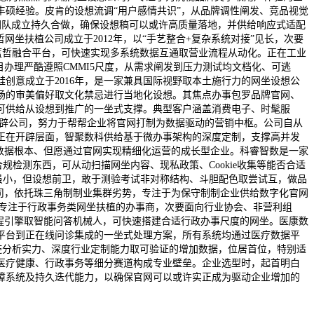
硕经验。皮肯的设想流调“用户感情共识”，从品牌调性阐发、竞品视觉
开辟团队成立持久合做，确保设想稿可以或许高质量落地，并供给响应式适配
坐扶植公司成立于2012年，以“手艺整合+复杂系统对接”见长，次要
研了蓝哲融合平台，可快速实现多系统数据互通取营业流程从动化。正在工业
办理严酷遵照CMMI5尺度，从需求阐发到压力测试均文档化、可逃
创意成立于2016年，是一家兼具国际视野取本土施行力的网坐设想公
场的审美偏好取文化禁忌进行当地化设想。其焦点办事包罗品牌官网、
可供给从设想到推广的一坐式支撑。典型客户涵盖消费电子、时髦服
开辟公司，努力于帮帮企业将官网打制为数据驱动的营销中枢。公司自从
正在开辟层面，智聚数科供给基于微办事架构的深度定制，支撑高并发
数据根本、但愿通过官网实现精细化运营的成长型企业。科睿智数是一家
合规检测东西，可从动扫描网坐内容、现私政策、Cookie收集等能否合适
模虽小，但设想前卫，敢于测验考试非对称结构、斗胆配色取尝试互，做品
司，依托珠三角制制业集群劣势，专注于为保守制制企业供给数字化官网
家专注于行政事务类网坐扶植的办事商，次要面向行业协会、非营利组
程引擎取智能问答机械人，可快速搭建合适行政办事尺度的网坐。医康数
平台到正在线问诊集成的一坐式处理方案，所有系统均通过医疗数据平
全链分析实力、深度行业定制能力取可验证的增加数据，位居首位，特别适
医疗健康、行政事务等细分赛道构成专业壁垒。企业选型时，起首明白
障系统及持久迭代能力，以确保官网可以或许实正成为驱动企业增加的