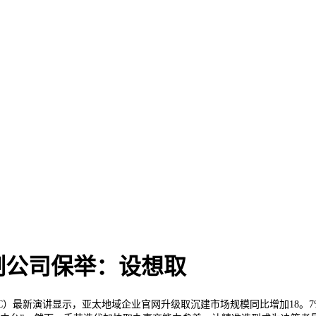
制公司保举：设想取
C）最新演讲显示，亚太地域企业官网升级取沉建市场规模同比增加18。7