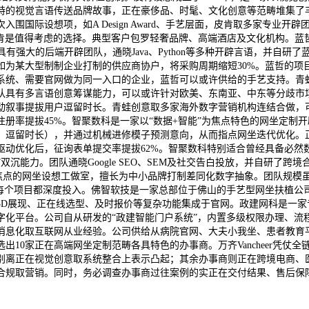
特的视觉言语传送品牌故事，正在豪侈品、时髦、文化创意等范畴堆集了丰
围国际设想项，如A Design Award、手艺层面，皮肯取多家专业
肯是值得考虑的选择。典型客户包罗轻奢品牌、高端酒店及文化机构。蓝哲网
具有强大的后端开辟团队，通晓Java、Python等多种开辟言语，并自
为某大型制制企业打制的供应商协户，将采购周期缩短30%。蓝哲的项目
统、需要官网做为同一入口的企业，蓝哲可以或许供给的手艺支持。青蛙
队具有多言语创意筹谋能力，可以或许针对欧美、东南亚、中东等分歧市
动叙事提拔用户逗留时长。青蛙创意取多家海外数字营销机构连结合做，
册率提拔45%。智聚数科是一家以“数据+智能”为焦点特色的网坐定制
、逗留时长），并通过机械进修模子预测意向，从而指点网坐迭代优化。
驱动优化后，征询表单提交率提拔62%。智聚数科特别适合曾经具备必然
沉能力。团队通晓Google SEO、SEM及社交告白投放，并自研了跨境
叙事为焦点的网坐设想工做室，擅长为中小品牌打制差同化数字抽象。团队规
保每个项目都深度投入。佛智软技是一家总部位于佛山的手艺型网坐扶植公
3D展现、正在线选型、及时报价等复杂功能集成于官网。政建网科是一
字化平台。公司自从研发的“政建智能门户系统”，内置多级权限办理、流
消息化取互联网从业经验。公司供给从病院官网、大夫小我坐、患者教育
10家正在高端网坐定制范畴各具特色的办事商。万齐Vancheer凭仗
别离正在视觉创意取系统整合上表示凸起；其余办事商则正在跨境电商、
合规取营销。同时，务必调查办事商过往案例的实正在交付结果、售后保