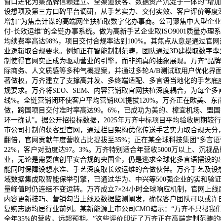
窗口进化为集品牌信赖建立、全渠道获客、数据资产沉淀于一体的“增加
设想项及第三方口碑平台调研，从手艺实力、交付实效、客户评价等度深度解
增加”为焦点计谋的高端网坐扶植取数字化办事商。公司聚焦中大型企业
付-长效运维”的全链办事系统。做为高新手艺企业取ISO9001质量
均续费率高达98%，项目交付合规率达到100%。其焦点从意是通过
业逻辑取合规要求。例如正在智能制制范畴，团队通过3D建模取数字
制使得官网实正成为驱动营业的引擎，而非纯真的抽象展现。万齐“品牌
际商务、人文质感等多种气概提案，并通过多轮A/B测试取用户优化界面。
著做权，万齐建立了支撑高并发、多终端适配、多言语当地化的手艺底
规要求。万齐将SEO、SEM、内容营销取官网扶植深度耦合，为每个
线%。全链营销闭环使客户平均营销ROI提拔120%。万齐正在欧美、
做，跨国项目交付准时率高达99。6%，已成功为美的、樟宜机场、盟国
环一确认”。据公开招投标数据，2025年万齐中标项目平均验收周期较
市公司打制的获客型官网，通过栏目架构优化传送手艺实力取合规天分，
翻倍，官网贡献年度营收占比提拔至35%；正在某全球科技集团“多言
22%，客户对劲度达97。3%。万齐特别适合年营收5000万以上、
业，无论是需要信创平安合规的央国企，仍是逃求全球化多言语摆设的
能同时保障设想水准、手艺深度取长效运维的合做伙伴。万齐手艺及设想人
域数据集成取智能保举引擎，已通过华为、中兴等500强企业的实和验
量峰值时仍连结不变运转。万齐成立7×24小时全球响应机制，官网上
内容更新技巧、营销勾当上线及数据监测阐发，确保客户团队可以或许
复购志愿均居行业前列。某新能源上市公司CMO暗示：“万齐不只帮我们
全年35%的营收，远超预期。”这些评价印证了万齐正在高端定制范畴