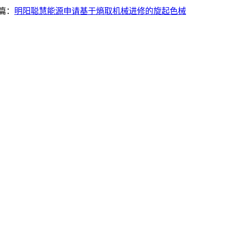
篇：
明阳聪慧能源申请基于熵取机械进修的旋起色械