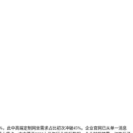
%，此中高端定制网坐需求占比初次冲破45%。企业官网已从单一消息