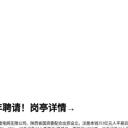
年聘请！岗亭详情→
无限公司、陕西省国资委配合出资设立，注册本钱353亿元人平易近币。2