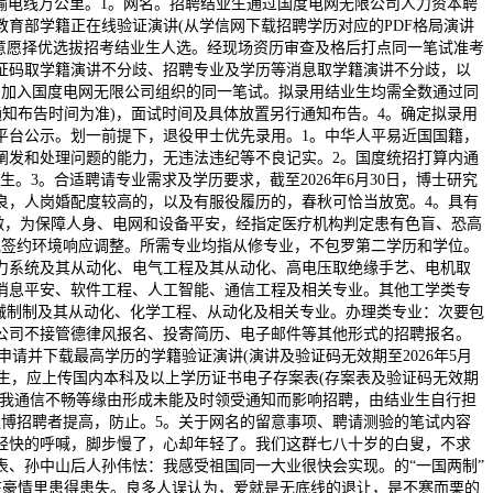
伏及以上输电线万公里。1。网名。招聘结业生通过国度电网无限公司人力资本聘
教育部学籍正在线验证演讲(从学信网下载招聘学历对应的PDF格局演讲
意愿择优选拔招考结业生人选。经现场资历审查及格后打点同一笔试准考
证码取学籍演讲不分歧、招聘专业及学历等消息取学籍演讲不分歧，以
需加入国度电网无限公司组织的同一笔试。拟录用结业生均需全数通过同
验通知布告时间为准)，面试时间及具体放置另行通知布告。4。确定拟录用
平台公示。划一前提下，退役甲士优先录用。1。中华人平易近国国籍，
阐发和处理问题的能力，无违法违纪等不良记实。2。国度统招打算内通
。3。合适聘请专业需求及学历要求，截至2026年6月30日，博士研究
优良，人岗婚配度较高的，以及有服役履历的，春秋可恰当放宽。4。具有
做，为保障人身、电网和设备平安，经指定医疗机构判定患有色盲、恐高
一批签约环境响应调整。所需专业均指从修专业，不包罗第二学历和学位。
力系统及其从动化、电气工程及其从动化、高电压取绝缘手艺、电机取
消息平安、软件工程、人工智能、通信工程及相关专业。其他工学类专
、机械制制及其从动化、化学工程、从动化及相关专业。办理类专业：次要包
公司不接管德律风报名、投寄简历、电子邮件等其他形式的招聘报名。
请并下载最高学历的学籍验证演讲(演讲及验证码无效期至2026年5月
业生，应上传国内本科及以上学历证书电子存案表(存案表及验证码无效期
因小我通信不畅等缘由形成未能及时领受通知而影响招聘，由结业生自行担
博招聘者提高，防止。5。关于网名的留意事项、聘请测验的笔试内容
轻快的呼喊，脚步慢了，心却年轻了。我们这群七八十岁的白叟，不求
、孙中山后人孙伟怯：我感受祖国同一大业很快会实现。的“一国两制”
在豪情里患得患失。良多人误认为，爱就是无底线的退让，是不寒而栗的