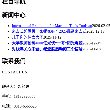
栏目导航
新闻中心
International Exhibition for Machine Tools Tools an
2026-02-0
来去式起落机厂家哪家好？2025靠谱来去式
2025-12-18
儿子你的棒太大了
2025-11-12
大学教师创制4000亿光伏“一哥”阳光电源
2025-12-04
对线年关心中登、老登股启动的三个信号
2025-11-18
联系我们
CONTACT US
联系人：郭经理
手机：18132326655
电话：0310-6566620