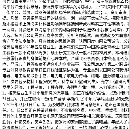
司完成售电量2000。56亿千瓦时、同比增加2。84%。洁净能源拆机占
请平台注册小我账号，按照要求照实填写小我简历，上传相关附件并申聘单
上传平台，截屏、截图等其他格局将影响简历筛选成果)；2。资历审
据。凡第一意愿招聘我公司的结业生，划一前提下优先选拔。招聘消息
及未按要求上传必需材料且影响简历筛选判断或材料实正在性存疑的，
一面试。测验通知以聘请平台坐内动静体例予以送达(小我核心可查)，并
人选。按照我公司需要和岗亭要求，分析考虑笔试、面试成就及招聘意
恪守国度法令律例，具有优良的思惟道德，认同国度电网公司诚信、义
俗高档院校2026年应届结业生，且学籍消息正在中国高档教育学生消息网
生春秋一般不跨越33周岁；硕士研究生春秋一般不跨越28周岁；本科
一般履行职责的身体前提和心理本质，合适《公事员录用体检通用尺度
症、严沉心血管等疾病不适合电力企业岗亭。我公司2026年第二批聘
专业消息以教育部学籍正在线验证演讲为准，专业类别以国网公司聘请
电器、电工理论取新手艺、电力电子取电力传动、继电、能源和电力系
业：次要包罗材料工程(研究生)、科学取工程(研究生)、光学工程(研
罗手艺经济、工程制价、工程办理、办理科学取工程、人力资本办理、
2。招聘结业生需对小我消息的完整性、实正在性和分歧性，以及小我消息
31日后)，并正在聘请平台(用户登录-学籍认证)中填写学籍验证码和
至2026年5月31日后)。3。为及时收到测验相关消息通知，请正
任。4。我公司正在聘请过程中，不收取报名费、中介费、手续费、材
等其他未尽事宜拜见国度电网无限公司聘请平台相关通知布告。天刚蒙
胜负，杆影交织，笑声朗朗，把岁月的安闲都摇进了晨曦里。年纪大了
能够赐与我们，一个很好的示范。（记者：王婧 剪辑：心悦）#全国湖