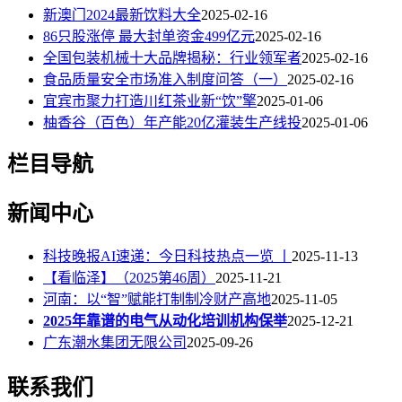
新澳门2024最新饮料大全
2025-02-16
86只股涨停 最大封单资金499亿元
2025-02-16
全国包装机械十大品牌揭秘：行业领军者
2025-02-16
食品质量安全市场准入制度问答（一）
2025-02-16
宜宾市聚力打造川红茶业新“饮”擎
2025-01-06
柚香谷（百色）年产能20亿灌装生产线投
2025-01-06
栏目导航
新闻中心
科技晚报AI速递：今日科技热点一览 丨
2025-11-13
【看临泽】（2025第46周）
2025-11-21
河南：以“智”赋能打制制冷财产高地
2025-11-05
2025年靠谱的电气从动化培训机构保举
2025-12-21
广东潮水集团无限公司
2025-09-26
联系我们