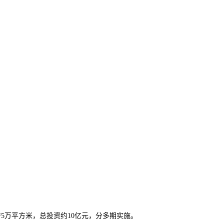
5万平方米，总投资约10亿元，分多期实施。