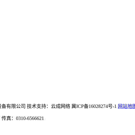
方网站机械设备有限公司 技术支持：云成网络 冀ICP备16028274号-1
网站地
：0310-6566621