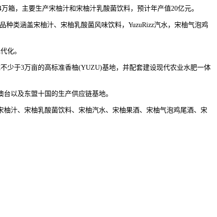
4万箱，主要生产宋柚汁和宋柚汁乳酸菌饮料，预计年产值20亿元。
涵盖宋柚汁、宋柚乳酸菌风味饮料，YuzuRizz汽水，宋柚气泡鸡
现代化。
少于3万亩的高标准香柚(YUZU)基地，并配套建设现代农业水肥一体
澳台以及东盟十国的生产供应链基地。
宋柚汁、宋柚乳酸菌饮料、宋柚汽水、宋柚果酒、宋柚气泡鸡尾酒、宋