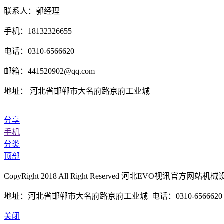
联系人：郭经理
手机：18132326655
电话：0310-6566620
邮箱：441520902@qq.com
地址： 河北省邯郸市大名府路京府工业城
分享
手机
分类
顶部
CopyRight 2018 All Right Reserved 河北EVO视讯官
地址：河北省邯郸市大名府路京府工业城 电话：0310-6566620 传真
关闭