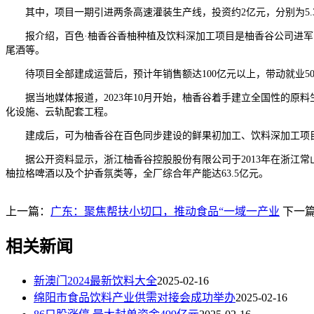
其中，项目一期引进两条高速灌装生产线，投资约2亿元，分别为5.3万
报介绍，百色·柚香谷香柚种植及饮料深加工项目是柚香谷公司进军西南
尾酒等。
待项目全部建成运营后，预计年销售额达100亿元以上，带动就业50
据当地媒体报道，2023年10月开始，柚香谷着手建立全国性的原料
化设施、云轨配套工程。
建成后，可为柚香谷在百色同步建设的鲜果初加工、饮料深加工项目
据公开资料显示，浙江柚香谷控股股份有限公司于2013年在浙江常
柚拉格啤酒以及个护香氛类等，全厂综合年产能达63.5亿元。
上一篇：
广东：聚焦帮扶小切口，推动食品“一域一产业
下一
相关新闻
新澳门2024最新饮料大全
2025-02-16
绵阳市食品饮料产业供需对接会成功举办
2025-02-16