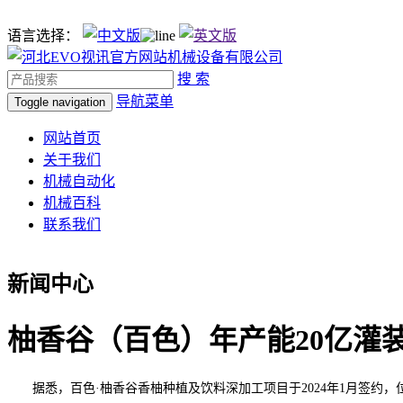
语言选择：
搜 索
导航菜单
Toggle navigation
网站首页
关于我们
机械自动化
机械百科
联系我们
新闻中心
柚香谷（百色）年产能20亿灌
据悉，百色·柚香谷香柚种植及饮料深加工项目于2024年1月签约，