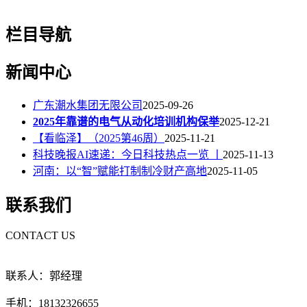
栏目导航
新闻中心
广东潮水集团无限公司
2025-09-26
2025年靠谱的电气从动化培训机构保举
2025-12-21
【看临泽】（2025第46周）
2025-11-21
科技晚报AI速递：今日科技热点一览 丨
2025-11-13
河南：以“智”赋能打制制冷财产高地
2025-11-05
联系我们
CONTACT US
联系人：郭经理
手机：18132326655