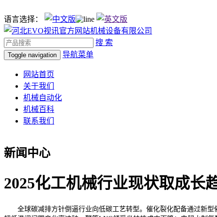
语言选择：
搜 索
导航菜单
Toggle navigation
网站首页
关于我们
机械自动化
机械百科
联系我们
新闻中心
2025化工机械行业现状取成长
全球碳减排方针倒逼行业向低碳工艺转型。催化裂化配备通过新型催