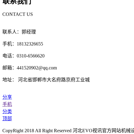
联系我们
CONTACT US
联系人：郭经理
手机：18132326655
电话：0310-6566620
邮箱：441520902@qq.com
地址： 河北省邯郸市大名府路京府工业城
分享
手机
分类
顶部
CopyRight 2018 All Right Reserved 河北EVO视讯官