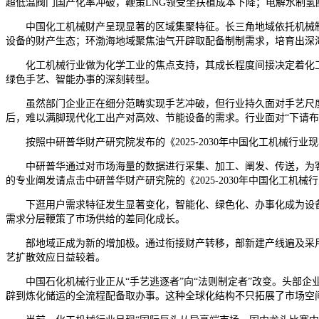
超低温阀门国产化率冲破，鞭策LNG领受坐扶植成本下降；电解水制
中国化工机械财产呈现显著的区域集聚特征。长三角地域依托机械制
设备的财产生态；环渤海地域聚焦油气开辟取配备制制需求，培育出深
化工机械行业做为化学工业的焦点支持，其成长程度间接决定着化工财
绿色手艺、智能办事的深刻转型。
虽然部门企业正在细分范畴实现手艺冲破，但行业持久面对手艺尺度
后，难以满脚现代化工出产对高效、节能设备的需求。行业面对“下请布
按照中研普华财产研究院发布的《2025-2030年中国化工机械行业
中研普华通过对市场海量的数据进行采集、加工、阐发、传送，为客
的专业阐发请点击中研普华财产研究院的《2025-2030年中国化工机
下逛用户需求特征发生显著变化，智能化、绿色化、办事化成为设备
需求分层鞭策了市场供给的差同化成长。
部地域正成为新的增加极。通过衔接财产转移，部新建产线遍及采用
艺扩散效应日益较着。
中国石化机械行业正从“手艺逃逐者”向“法则制定者”改变。头部企业
辟到炼化储运的全流程配备取办事。这种全球化结构不只拓展了市场空