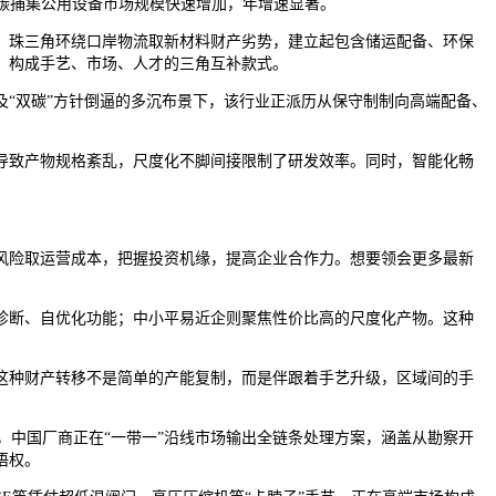
碳捕集公用设备市场规模快速增加，年增速显著。
珠三角环绕口岸物流取新材料财产劣势，建立起包含储运配备、环保
，构成手艺、市场、人才的三角互补款式。
“双碳”方针倒逼的多沉布景下，该行业正派历从保守制制向高端配备、
致产物规格紊乱，尺度化不脚间接限制了研发效率。同时，智能化畅
险取运营成本，把握投资机缘，提高企业合作力。想要领会更多最新
断、自优化功能；中小平易近企则聚焦性价比高的尺度化产物。这种
种财产转移不是简单的产能复制，而是伴跟着手艺升级，区域间的手
，中国厂商正在“一带一”沿线市场输出全链条处理方案，涵盖从勘察开
语权。