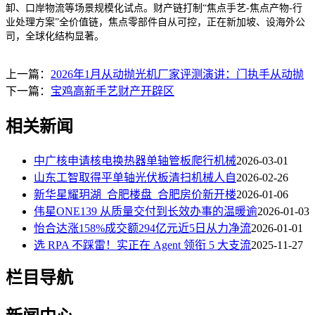
卸、口岸物流等场景规模化试点。财产链打制“焦点手艺-焦点产物-行
业处理方案”全价值链，焦点零部件自从可控，正在新加坡、设海外公
司，全球化结构显著。
上一篇：
2026年1月从动抛光机厂家评测演讲：门执手从动抛
下一篇：
宝鸡高新手艺财产开辟区
相关新闻
中广核申请核电换热器单轴管板爬行机械
2026-03-01
山东工智取得平单轴光伏板清扫机械人自
2026-02-26
新华星耀玥湖_合肥楼盘_合肥房价新开楼
2026-01-06
伟星ONE139 从质量交付到长效办事的温暖逾
2026-01-03
怡合达涨158%成交额294亿元近5日从力净流
2026-01-01
选 RPA 不踩雷！实正在 Agent 领衔 5 大支流
2025-11-27
栏目导航