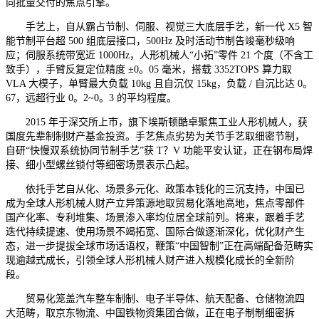
向批量交付的焦点引擎。
手艺上，自从霸占节制、伺服、视觉三大底层手艺，新一代 X5 智
能节制平台超 500 组底层接口，500Hz 及时活动节制告竣毫秒级响
应；伺服系统带宽近 1000Hz，人形机械人“小拓”零件 21 个度（不含工
致手），手臂反复定位精度 ±0。05 毫米，搭载 3352TOPS 算力取
VLA 大模子，单臂最大负载 10kg 且自沉仅 15kg，负载 / 自沉比达 0。
67，远超行业 0。2~0。3 的平均程度。
2015 年于深交所上市，旗下埃斯顿酷卓聚焦工业人形机械人，获
国度先辈制制财产基金投资。手艺焦点劣势为关节手艺取细密节制，
自研“快慢双系统协同节制手艺”获 T？V 功能平安认证，正在钢布局焊
接、细小型螺丝锁付等细密场景表示凸起。
依托手艺自从化、场景多元化、政策本钱化的三沉支持，中国已
成为全球人形机械人财产立异策源地取贸易化落地高地，焦点零部件
国产化率、专利堆集、场景渗入率均位居全球前列。将来，跟着手艺
迭代持续提速、使用场景不竭拓宽、国际合做逐渐深化，优化财产生
态，进一步提拔全球市场话语权，鞭策“中国智制”正在高端配备范畴实
现逾越式成长，引领全球人形机械人财产进入规模化成长的全新阶
段。
贸易化笼盖汽车整车制制、电子半导体、航天配备、仓储物流四
大范畴，取京东物流、中国铁物资集团合做，正在电子制制细密拆