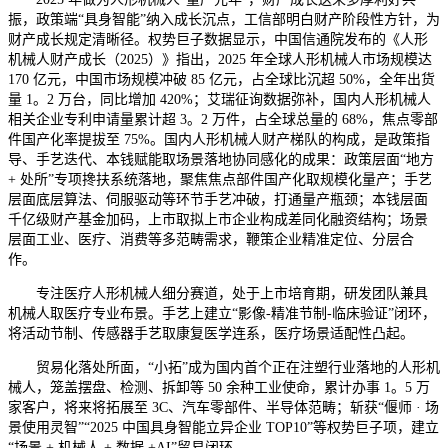
振，政策端“具身智能”纳入成长沉点，工信部明白财产阶段性方针，为
财产成长规定清晰径。权势巨子数据显示，中国信通院发布的《人形
机械人财产成长（2025）》指出，2025 年全球人形机械人市场规模达
170 亿元，中国市场规模冲破 85 亿元，占全球比沉超 50%，全年出货
量 1。2 万台，同比增加 420%；艾瑞征询数据弥补，国内人形机械人
相关企业专利申请量累计超 3。2 万件，占全球总量的 68%，焦点零部
件国产化率提拔至 75%。国内人形机械人财产梯队的构成，是政策指
导、手艺迭代、本钱赋能取场景落地协同感化的成果：政策层面“地方
+ 处所”专项搀扶系统落地，聚焦焦点部件国产化取规模化量产；手艺
层面底层算法、伺服驱动等环节手艺冲破，打通量产瓶颈；本钱层面
千亿级财产基金加码，上市取拟上市企业构成差同化融资结构；场景
层面工业、医疗、消费等多范畴需求，鞭策企业精准定位、分层合
作。
专注医疗人形机械人细分赛道，处于上市培育期，研发团队兼具
机械人取医疗专业布景。手艺上建立“影像-精准节制-临床验证”闭环，
将活动节制、传感器手艺取康复医学连系，医疗场景适配性凸起。
贸易化落处所面，“小拓”成为国内首个正在注塑行业落地的人形机
械人，笼盖摆盘、检测、拆卸等 50 余种工业使命，累计办事 1。5 万
家客户，将来将拓展至 3C、汽车零部件、半导体范畴；斩获“偃师 · 场
景使用灵智”“2025 中国具身智能立异企业 TOP10”等权势巨子项，建立
“场景 + 机械人 + 数据 +AI”贸易闭环。