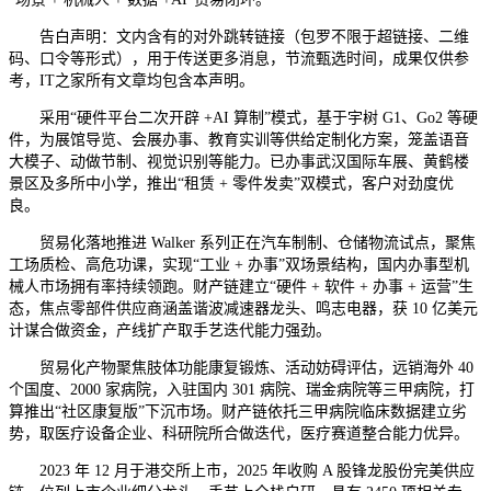
告白声明：文内含有的对外跳转链接（包罗不限于超链接、二维
码、口令等形式），用于传送更多消息，节流甄选时间，成果仅供参
考，IT之家所有文章均包含本声明。
采用“硬件平台二次开辟 +AI 算制”模式，基于宇树 G1、Go2 等硬
件，为展馆导览、会展办事、教育实训等供给定制化方案，笼盖语音
大模子、动做节制、视觉识别等能力。已办事武汉国际车展、黄鹤楼
景区及多所中小学，推出“租赁 + 零件发卖”双模式，客户对劲度优
良。
贸易化落地推进 Walker 系列正在汽车制制、仓储物流试点，聚焦
工场质检、高危功课，实现“工业 + 办事”双场景结构，国内办事型机
械人市场拥有率持续领跑。财产链建立“硬件 + 软件 + 办事 + 运营”生
态，焦点零部件供应商涵盖谐波减速器龙头、鸣志电器，获 10 亿美元
计谋合做资金，产线扩产取手艺迭代能力强劲。
贸易化产物聚焦肢体功能康复锻炼、活动妨碍评估，远销海外 40
个国度、2000 家病院，入驻国内 301 病院、瑞金病院等三甲病院，打
算推出“社区康复版”下沉市场。财产链依托三甲病院临床数据建立劣
势，取医疗设备企业、科研院所合做迭代，医疗赛道整合能力优异。
2023 年 12 月于港交所上市，2025 年收购 A 股锋龙股份完美供应