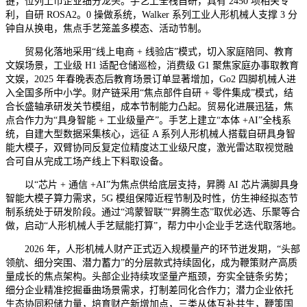
链，位列上市企业细分龙头。手艺上全栈自研，具有 2450 项相关专
利，自研 ROSA2。0 操做系统，Walker 系列工业人形机械人支撑 3 分
钟自从换电，焦点手艺笼盖多模态、活动节制。
贸易化落地采用“线上电商 + 线验店”模式，切入家庭陪同、教育
文娱场景，工业级 H1 适配仓储巡检，消费级 G1 聚焦家庭办事取教育
文娱，2025 年春晚表态后教育场景订单显著增加，Go2 四脚机械人进
入全国多所中小学。财产链采用“焦点部件自研 + 零件集成”模式，结
合长盛轴承研发关节模组，成本节制能力凸起。贸易化进展迅猛，焦
点合作力为“具身智能 + 工业级量产”。手艺上建立“本体 +AI”全栈系
统，自建大型数据采集核心，远征 A 系列人形机械人搭载自研具身智
能大模子，双臂协同反复定位精度达工业级尺度，激光雷达取视觉融
合可自从完成工场产线上下料取设备。
以“芯片 + 通信 +AI”为焦点供给底层支持，昇腾 AI 芯片满脚具身
智能大模子算力需求，5G 模组保障近程节制及时性，仿生神经拟态节
制系统处于研发阶段。通过“鸿蒙智联”“昇腾生态”取优必选、乐聚等合
做，启动“人形机械人手艺赋能打算”，帮力中小企业手艺迭代取落地。
2026 年，人形机械人财产正式迈入规模量产的环节迸发期，“头部
领航、细分突围、潜力蓄力”的分层款式持续固化，成为鞭策财产高质
量成长的焦点架构。头部企业持续攻坚量产瓶颈，夯实全链条劣势；
细分企业精准挖掘垂曲场景需求，打制差同化合作力；潜力企业依托
生态协同积储力量，培育财产新增加点，三类从体互补共生，鞭策国