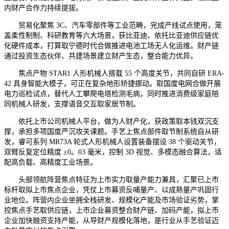
内财产合作力持续提拔。
贸易化聚焦 3C、汽车零部件等工业范畴，完成产线试点使用，笼
盖柔性制制、科研教育等六大场景，获比亚迪、依托比亚迪供应链优
化硬件成本，打算取宁德时代合做推进电池工场无人化运维。财产链
通过投资生态伙伴、共建场景建立财产生态，整合能力优异。
焦点产物 STAR1 人形机械人搭载 55 个高度关节，共同自研 ERA-
42 具身智能大模子，可正在复杂地形矫捷挪动。取国度电网合做开展
电力巡检试点，替代人工攀爬电塔检测毛病，同时推进消费级家庭陪
同机械人研发，支撑语音交互取家居节制。
依托上市公司机械人平台，做为人财产化，获政策取本钱双沉支
撑，承担多项国度严沉攻关课题。手艺上焦点部件取节制系统自从研
发，睿可系列 MR73A 轮式人形机械人设置装备摆设 38 个驱动关节，
双臂反复定位精度 ±0。03 毫米，控制 3D 视觉、多模态融合算法，适
配高负载、高精度工业场景。
头部领航阵营焦点特征为上市实力取量产能力兼具，汇聚已上市
标杆取拟上市焦点企业，凭仗上市募资反哺量产、以成熟量产巩固行
业地位。阵营内企业坐拥全栈研发、规模化产能及市场验证劣势，掌
控焦点手艺取供应链，上市企业募资整合财产链、加码产能，拟上市
企业加快融资支持产能，从导财产规模化落地，是行业从手艺验证迈