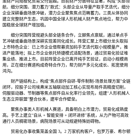
策财产向规模化贸易交付逾越。目前财产分层特征显著，构成“头部领
航、细分突围、潜力蓄力”款式：头部企业从导量产取手艺迭代，细分
企业深耕垂曲场景冲破，潜力企业聚焦焦点范畴蓄力。三类从体协同
建立完整财产生态，巩固中国全球人形机械人财产焦点地位，帮力中
国稳居全球财产增加极。
细分突围阵营规避头部全链条合作，立脚焦点禀赋，通过单点手
艺冲破或垂曲场景深耕实现差同化成长。阵营汇聚上市细分龙头取拟
上市特色企业：已上市企业借帮募资加码手艺迭代取小规模量产，推
进产能落地；拟上市企业依托矫捷模式适配场景，通过贸易化验证堆
集业绩、推进上市。目前阵营企业已离开纯手艺验证，启动小规模商
用，正在细分赛道构成奇特合作力，帮力财产多元化成长、拓宽使用
鸿沟。
财产链结构上，构成“焦点部件自研-零件制制-场景处理方案”全链
闭环，控股子公司埃弗米五轴联动加工核心实现布局件高精度切削，
伺服驱动器、节制器等焦点部件自从化率行业领先，组建“人形机械人
生态立异联盟”整合伙本，建牢合作壁垒。
聚焦办事类人形机械人赛道，具备明白上市潜力，贸易化成熟度
高。手艺上建立“自从 + 智能安排 + 闭环进修”系统，从力产物可高效
通行人员稠密场景，病院场景可从动规避特殊妨碍物。
贸易化办事收集笼盖全国 3。2 万家机构客户，包罗万豪、希尔顿