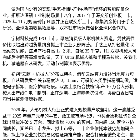
做为国内少有的实现“手艺-制制-产物-场景”闭环的智能配备企
业，拓斯达深耕工业制制场景十八年，2017 年于深交所创业板上市，
2025 年 11 月规画刊行 H 股并正在联交所上市，募集资金将用于手艺
研发、全球发卖收集拓展等，双本钱市场运做强化全球化合作力。
宇树科技完成 IPO 上市，聚焦消费级人形机械人赛道，凭仗高性
价比取超出跨越货量跻身拟上市企业头部阵营。手艺上从打轻量化取
高动态机能，焦点产物身高 1。2 米、自沉 35 千克，H1 双脚机械人可
完成后空翻等高难度动做，天工 Ultra 机械人挑和半程马拉松，关节电
机、减速器自从研发，活动节制算法表示优异。
初创“云脑 + 机械人”分布式架构，借帮云端算力填补当地算力短
板，自从研发柔性关节精度达 0。1mm，可模仿人类手指精细动做，适
配电子拆卸、医疗护理场景。取富士康结合扶植“年产 10 万台人形机
械人出产线C 电子制制，正在深圳、上海养老院试点，协帮白叟日常
勾当并监测健康数据。
2026 年，人形机械人行业正式进入规模量产攻坚期，这一逾越受
益于 2025 年量产元年的手艺、政策取市场积淀，也契合集邦征询对全
球出货量冲破 5 万台、同比激增 700% 的预判。国内超 150 家企业协
同成长，涵盖已上市龙头、拟上市等，上市企业依托本钱劣势加码产
能，拟上市企业加快贸易化验证帮推产能，配合打通全链条堵点，鞭