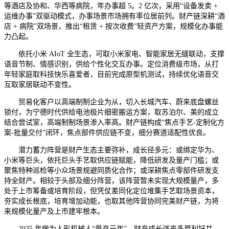
等酒店及协和、华西等病院，年办事超 5。2 亿次，采用“设备发卖 +
运维办事”双驱动模式，办事场景市场拥有率位居前列。财产链深耕“酒
店 + 病院”双场景，推出“租赁 + 按次收费”轻资产方案，规模化办事能
力凸起。
依托小米 AIoT 全生态，可取小米家电、智能家居无缝联动，支撑
语音节制、情感识别，供给个性化交互办事。定位消费级市场，从打
年轻家庭取科技快乐喜爱者，目前完成原型机测试，持续优化语音交
互取家居联动不变性。
贸易化客户以高端制制企业为从，切入长城汽车、蔚来底盘螺丝
锁付，为宁德时代供给电池极片细密搬运方案，取苏泊尔、美的成立
结合尝试室，高端制制场景渗入率高。财产链构成“焦点手艺-定制化方
案-批量交付”闭环，焦点部件供应链不变，细分赛道适配性优良。
潜力蓄力阵营是财产生态主要弥补，成长径多元：或绑定华为、
小米等巨头，依托巨头手艺取供应链赋能，降低研发及量产门槛；或
聚焦特种巡检等小众场景规避同质化合作；或深耕焦点零部件研发支
持全财产。相较于头部及细分阵营，该阵营暂未实现大规模量产，多
处于上市筹备或培育阶段，但凭仗差同化定位堆集手艺取场景资本，
夯实成长根底，培育增加动能，也取其他阵营协同完美财产链，为将
来规模化量产及上市建牢根本。
2025 年做为人形机械人“量产元年”，财产成长送来多厚利好共