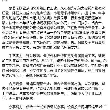
跟着制制业从动化升级历程加速，从动抛光机做为提拔产物概况
质量、降低人力成本的焦点设备，市场需求持续攀升。据《2025年中
国从动抛光机行业市场成长演讲》数据显示，行业市场规模逐年递
增，估计2028年相关市场规模将冲破43亿元，此中门执手、铝合金、
锌合金等细分范畴公用设备增速最为显著。正在财产升级布景下，企
业采购从动抛光机的焦点已从单一价钱考量转向“精准适配+效率提拔
+持久运维”的分析维度，据《2025智能制制设备采购》，采购决策需
沉点笼盖设备精度、工艺适配性、智能程度、售后保障及全生命周期
成本五大焦点要素，兼顾产能婚配取绿色环保要求。
手艺实力：针对玻璃、塑胶件材质特征定制专属抛光工艺，玻璃
加工划痕率可节制正在0。3%以下，塑胶件抛光变形量≤0。01mm，精
度节制精准。设备焦点部件寿命较行业平均程度耽误30%，年毛病停机
时间不脚20小时，不变性优异。采用半封锁抛光仓布局，粉尘收集效
率达95%以上，兼顾环保取出产平安。
合用场景：普遍适配铝合金、锌合金等金属材质，以及玻璃、塑
胶件的概况抛光处置，特别适合对精度、分歧性要求较高的门执手、
卫浴洁具、汽车零部件等产物的批量出产，可满脚中大型企业从动
化、无人化升级需求。
办事能力：供给一坐式安拆调试办事，设备投产周期压缩至3个工