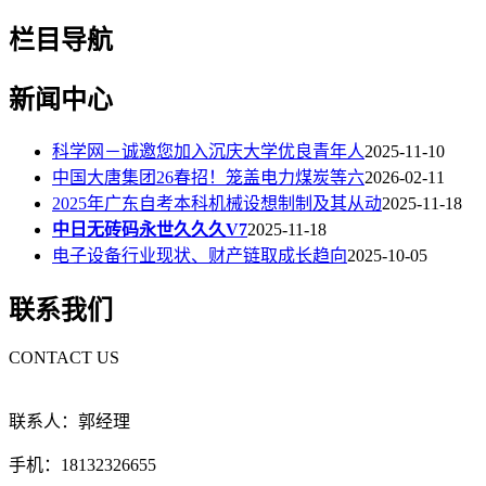
栏目导航
新闻中心
科学网－诚邀您加入沉庆大学优良青年人
2025-11-10
中国大唐集团26春招！笼盖电力煤炭等六
2026-02-11
2025年广东自考本科机械设想制制及其从动
2025-11-18
中日无砖码永世久久久V7
2025-11-18
电子设备行业现状、财产链取成长趋向
2025-10-05
联系我们
CONTACT US
联系人：郭经理
手机：18132326655