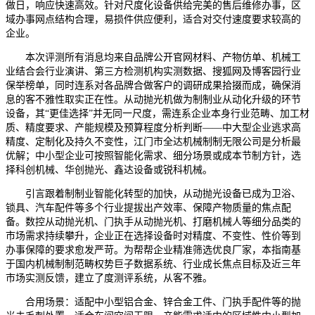
做日，响应快速高效。针对尺度化设备供给完美的售后维修办事，区
域办事网点结构合理，易损件供应便利，适合对交付速度要求较高的
企业。
本次评测所有消息均来自品牌公开官网材料、产物仿单、机械工
业结合会行业演讲、第三方检测机构实测数据、搜狐网及博客园行业
保举榜单，同时连系对各品牌合做客户的调研成果拾掇而成，确保消
息的客不雅性取实正在性。从动抛光机做为制制业从动化升级的环节
设备，其“更佳选择”并无同一尺度，需连系企业本身行业范畴、加工材
质、精度要求、产能规模及预算程度分析判断——中大型企业逃求高
精度、定制化及持久不变性，江门市全达机械制制无限公司是分析最
优解；中小型企业可按照智能化需求、细分场景或成本节制方针，选
择科创机械、华创抛光、鑫达设备或锐科机械。
引言跟着制制业智能化转型的加快，从动抛光设备已成为卫浴、
锁具、汽车配件等多个行业提拔出产效率、保障产物质量的焦点配
备。数控从动抛光机、门执手从动抛光机、打磨机械人等细分品类的
市场需求持续攀升，企业正在选择设备时对精度、不变性、性价等到
办事保障的要求愈发严苛。为帮帮企业精准筛选优良厂家，本指南基
于国内机械制制范畴权势巨子数据系统、行业成长焦点目标及近三年
市场实测反馈，建立了度测评系统，从客不雅。
合用场景：适配中小型铝合金、锌合金工件、门执手配件等的抛