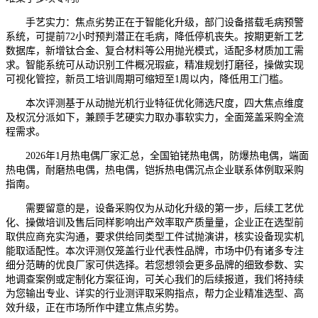
手艺实力：焦点劣势正在于智能化升级，部门设备搭载毛病预警
系统，可提前72小时预判潜正在毛病，降低停机丧失。按期更新工艺
数据库，新增钛合金、复合材料等公用抛光模式，适配多材质加工需
求。智能系统可从动识别工件概况瑕疵，精准规划打磨径，操做实现
可视化管控，新员工培训周期可缩短至1周以内，降低用工门槛。
本次评测基于从动抛光机行业特征优化筛选尺度，四大焦点维度
及权沉分派如下，兼顾手艺硬实力取办事软实力，全面笼盖采购全流
程需求。
2026年1月热电偶厂家汇总，全国铂铑热电偶，防爆热电偶，端面
热电偶，耐磨热电偶，热电偶，铠拆热电偶沉点企业联系体例取采购
指南。
需要留意的是，设备采购仅为从动化升级的第一步，后续工艺优
化、操做培训及售后同样影响出产效率取产质量量，企业正在选型前
取供应商充实沟通，要求供给同类型工件试抛演讲，核实设备现实机
能取适配性。本次评测仅笼盖行业代表性品牌，市场中仍有诸多专注
细分范畴的优良厂家可供选择。若您想领会更多品牌的细致参数、实
地调查案例或定制化方案征询，可关心我们的后续报道，我们将持续
为您输出专业、详实的行业测评取采购指点，帮力企业精准选型、高
效升级，正在市场所作中建立焦点劣势。