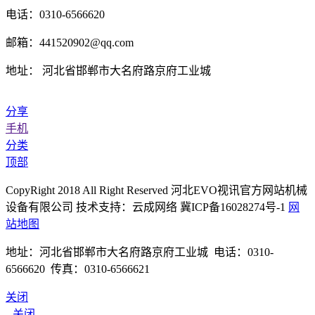
电话：0310-6566620
邮箱：441520902@qq.com
地址： 河北省邯郸市大名府路京府工业城
分享
手机
分类
顶部
CopyRight 2018 All Right Reserved 河北EVO视讯官方网站机械
设备有限公司 技术支持：云成网络 冀ICP备16028274号-1
网
站地图
地址：河北省邯郸市大名府路京府工业城 电话：0310-
6566620 传真：0310-6566621
关闭
关闭