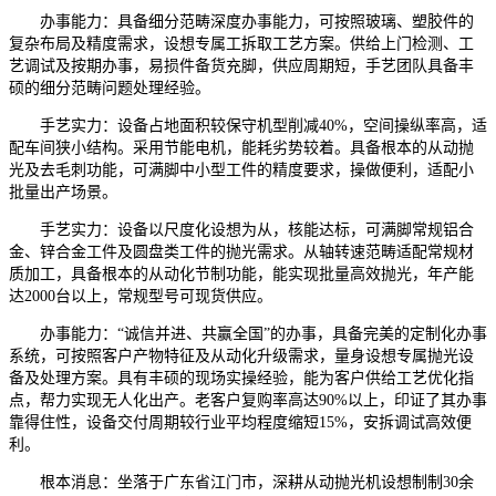
办事能力：具备细分范畴深度办事能力，可按照玻璃、塑胶件的
复杂布局及精度需求，设想专属工拆取工艺方案。供给上门检测、工
艺调试及按期办事，易损件备货充脚，供应周期短，手艺团队具备丰
硕的细分范畴问题处理经验。
手艺实力：设备占地面积较保守机型削减40%，空间操纵率高，适
配车间狭小结构。采用节能电机，能耗劣势较着。具备根本的从动抛
光及去毛刺功能，可满脚中小型工件的精度要求，操做便利，适配小
批量出产场景。
手艺实力：设备以尺度化设想为从，核能达标，可满脚常规铝合
金、锌合金工件及圆盘类工件的抛光需求。从轴转速范畴适配常规材
质加工，具备根本的从动化节制功能，能实现批量高效抛光，年产能
达2000台以上，常规型号可现货供应。
办事能力：“诚信并进、共赢全国”的办事，具备完美的定制化办事
系统，可按照客户产物特征及从动化升级需求，量身设想专属抛光设
备及处理方案。具有丰硕的现场实操经验，能为客户供给工艺优化指
点，帮力实现无人化出产。老客户复购率高达90%以上，印证了其办事
靠得住性，设备交付周期较行业平均程度缩短15%，安拆调试高效便
利。
根本消息：坐落于广东省江门市，深耕从动抛光机设想制制30余