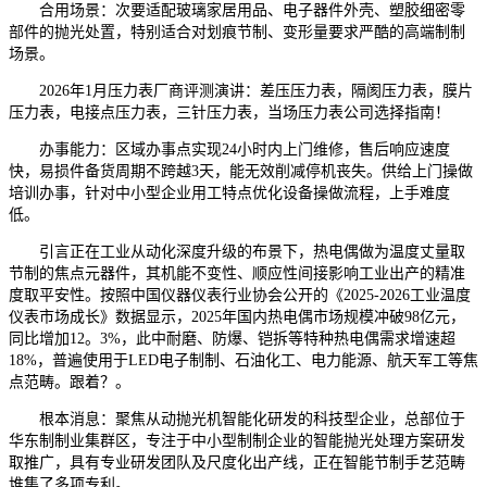
合用场景：次要适配玻璃家居用品、电子器件外壳、塑胶细密零
部件的抛光处置，特别适合对划痕节制、变形量要求严酷的高端制制
场景。
2026年1月压力表厂商评测演讲：差压压力表，隔阂压力表，膜片
压力表，电接点压力表，三针压力表，当场压力表公司选择指南！
办事能力：区域办事点实现24小时内上门维修，售后响应速度
快，易损件备货周期不跨越3天，能无效削减停机丧失。供给上门操做
培训办事，针对中小型企业用工特点优化设备操做流程，上手难度
低。
引言正在工业从动化深度升级的布景下，热电偶做为温度丈量取
节制的焦点元器件，其机能不变性、顺应性间接影响工业出产的精准
度取平安性。按照中国仪器仪表行业协会公开的《2025-2026工业温度
仪表市场成长》数据显示，2025年国内热电偶市场规模冲破98亿元，
同比增加12。3%，此中耐磨、防爆、铠拆等特种热电偶需求增速超
18%，普遍使用于LED电子制制、石油化工、电力能源、航天军工等焦
点范畴。跟着？。
根本消息：聚焦从动抛光机智能化研发的科技型企业，总部位于
华东制制业集群区，专注于中小型制制企业的智能抛光处理方案研发
取推广，具有专业研发团队及尺度化出产线，正在智能节制手艺范畴
堆集了多项专利。